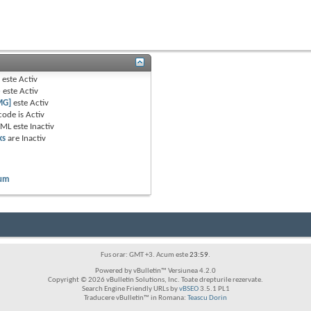
B
este
Activ
e
este
Activ
MG]
este
Activ
code is
Activ
TML este
Inactiv
ks
are
Inactiv
rum
Fus orar: GMT +3. Acum este
23:59
.
Powered by vBulletin™ Versiunea 4.2.0
Copyright © 2026 vBulletin Solutions, Inc. Toate drepturile rezervate.
Search Engine Friendly URLs by
vBSEO
3.5.1 PL1
Traducere vBulletin™ in Romana:
Teascu Dorin