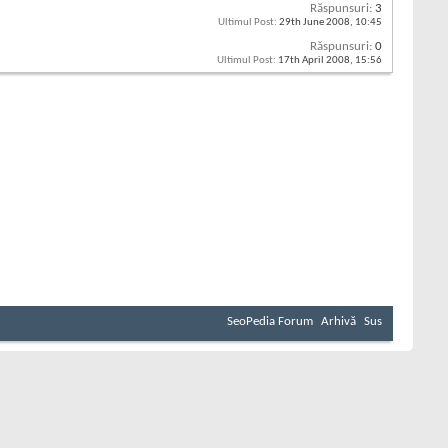
Răspunsuri:
3
Ultimul Post:
29th June 2008,
10:45
Răspunsuri:
0
Ultimul Post:
17th April 2008,
15:56
SeoPedia Forum
Arhivă
Sus