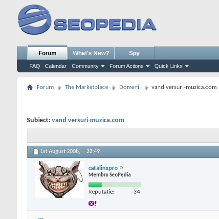
Forum
What's New?
Spy
FAQ
Calendar
Community
Forum Actions
Quick Links
Forum
The Marketplace
Domenii
vand versuri-muzica.com
Subiect:
vand versuri-muzica.com
1st August 2008,
22:49
catalinxpro
Membru SeoPedia
Reputatie:
34