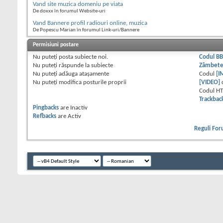
Vand site muzica domeniu pe viata
De doxxx în forumul Website-uri
Vand Bannere profil radiouri online, muzica
De Popescu Marian în forumul Link-uri/Bannere
Permisiuni postare
Nu puteţi
posta subiecte noi.
Codul B
Nu puteţi
răspunde la subiecte
Zâmbet
Nu puteţi
adăuga ataşamente
Codul
[I
Nu puteţi
modifica posturile proprii
[VIDEO]
Codul H
Trackbac
Pingbacks
are
Inactiv
Refbacks
are
Activ
Reguli Fo