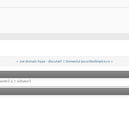
«
.me domain hype - discutati!
|
Domeniul jocurileolimpice.ro
»
embrii și 1 vizitatori)