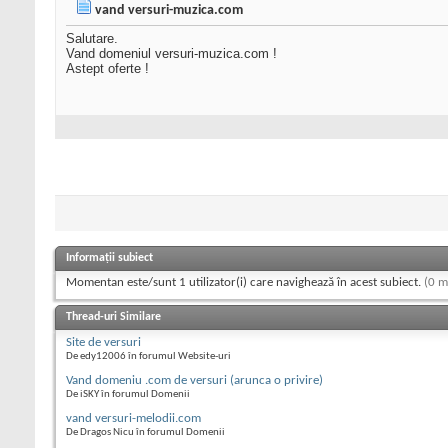
vand versuri-muzica.com
Salutare.
Vand domeniul versuri-muzica.com !
Astept oferte !
Informații subiect
Momentan este/sunt 1 utilizator(i) care navighează în acest subiect.
(0 m
Thread-uri Similare
Site de versuri
De edy12006 în forumul Website-uri
Vand domeniu .com de versuri (arunca o privire)
De iSKY în forumul Domenii
vand versuri-melodii.com
De Dragos Nicu în forumul Domenii