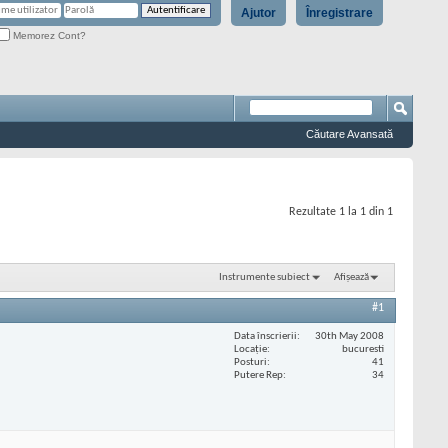
Ajutor
Înregistrare
Memorez Cont?
Căutare Avansată
Rezultate 1 la 1 din 1
Instrumente subiect
Afișează
#1
Data înscrierii
30th May 2008
Locaţie
bucuresti
Posturi
41
Putere Rep
34