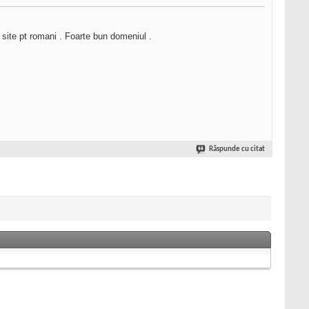
 site pt romani . Foarte bun domeniul .
Răspunde cu citat