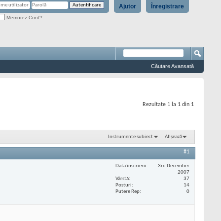
Ajutor
Înregistrare
Memorez Cont?
Căutare Avansată
Rezultate 1 la 1 din 1
Instrumente subiect
Afișează
#1
Data înscrierii
3rd December
2007
Vârstă
37
Posturi
14
Putere Rep
0