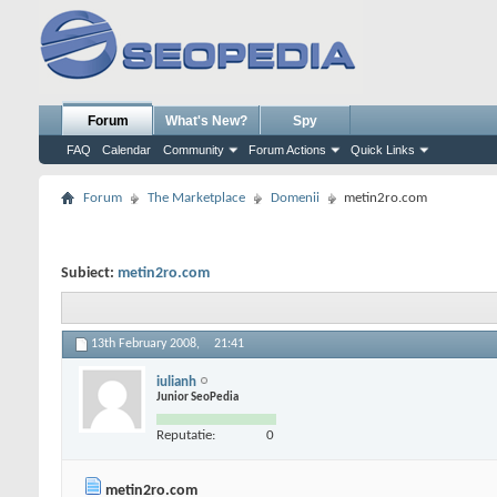
Forum
What's New?
Spy
FAQ
Calendar
Community
Forum Actions
Quick Links
Forum
The Marketplace
Domenii
metin2ro.com
Subiect:
metin2ro.com
13th February 2008,
21:41
iulianh
Junior SeoPedia
Reputatie:
0
metin2ro.com