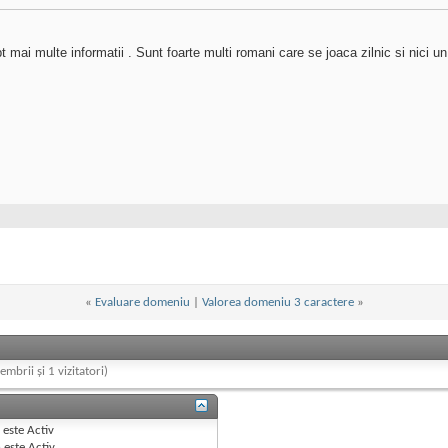
mai multe informatii . Sunt foarte multi romani care se joaca zilnic si nici un
«
Evaluare domeniu
|
Valorea domeniu 3 caractere
»
embrii și 1 vizitatori)
B
este
Activ
e
este
Activ