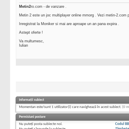
Metin2
ro.com - de vanzare .
Metin 2 este un joc multiplayer online mmorg . Vezi metin-2.com pt 
Inregistrat la Moniker si mai are aproape un an pana expira .
Astept oferte !
Va multumesc,
Iulian
Informații subiect
Momentan este/sunt 1 utilizator(i) care navighează în acest subiect.
(0 m
Permisiuni postare
Nu puteţi
posta subiecte noi.
Codul B
Nu puteţi
răspunde la subiecte
Zâmbet