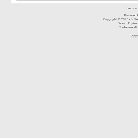
Fus ora
Powered b
Copyright © 2026 vBulleti
Search Engine
Traducere vB
Copyr