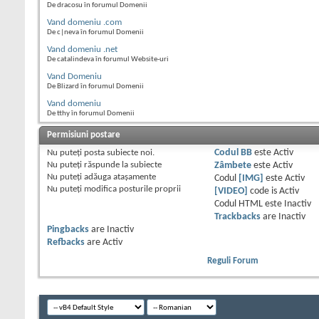
De dracosu în forumul Domenii
Vand domeniu .com
De c|neva în forumul Domenii
Vand domeniu .net
De catalindeva în forumul Website-uri
Vand Domeniu
De Blizard în forumul Domenii
Vand domeniu
De tthy în forumul Domenii
Permisiuni postare
Nu puteţi
posta subiecte noi.
Codul BB
este
Activ
Nu puteţi
răspunde la subiecte
Zâmbete
este
Activ
Nu puteţi
adăuga ataşamente
Codul
[IMG]
este
Activ
Nu puteţi
modifica posturile proprii
[VIDEO]
code is
Activ
Codul HTML este
Inactiv
Trackbacks
are
Inactiv
Pingbacks
are
Inactiv
Refbacks
are
Activ
Reguli Forum