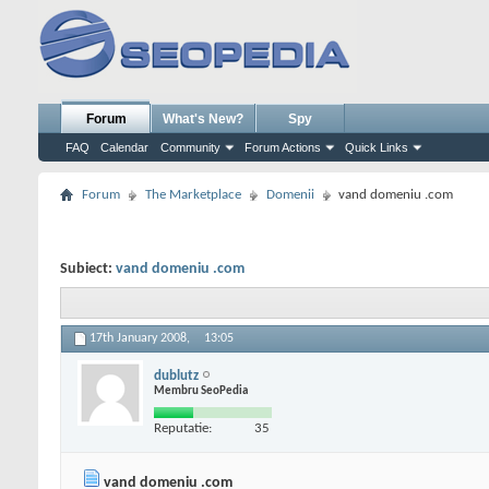
Forum
What's New?
Spy
FAQ
Calendar
Community
Forum Actions
Quick Links
Forum
The Marketplace
Domenii
vand domeniu .com
Subiect:
vand domeniu .com
17th January 2008,
13:05
dublutz
Membru SeoPedia
Reputatie:
35
vand domeniu .com