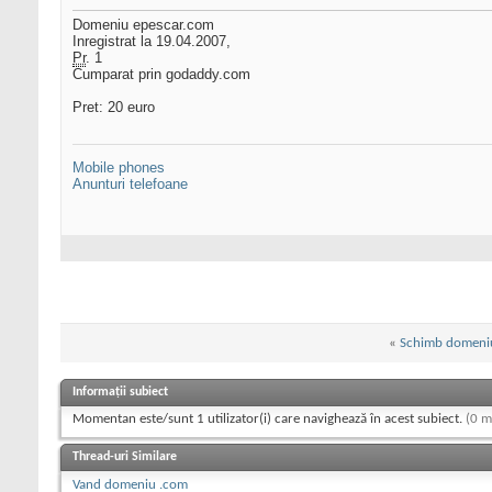
Domeniu epescar.com
Inregistrat la 19.04.2007,
Pr
. 1
Cumparat prin godaddy.com
Pret: 20 euro
Mobile phones
Anunturi telefoane
«
Schimb domeniu
Informații subiect
Momentan este/sunt 1 utilizator(i) care navighează în acest subiect.
(0 m
Thread-uri Similare
Vand domeniu .com