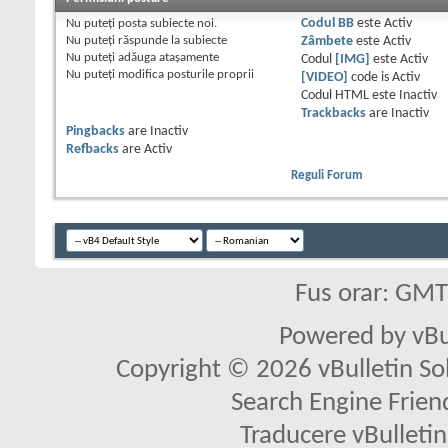
Nu puteţi
posta subiecte noi.
Codul BB
este
Activ
Nu puteţi
răspunde la subiecte
Zâmbete
este
Activ
Nu puteţi
adăuga ataşamente
Codul
[IMG]
este
Activ
Nu puteţi
modifica posturile proprii
[VIDEO]
code is
Activ
Codul HTML este
Inactiv
Trackbacks
are
Inactiv
Pingbacks
are
Inactiv
Refbacks
are
Activ
Reguli Forum
Fus orar: GM
Powered by vBu
Copyright © 2026 vBulletin Solu
Search Engine Frien
Traducere vBullet