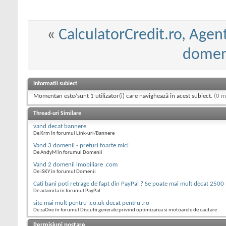
«
CalculatorCredit.ro, Agen
domen
Informații subiect
Momentan este/sunt 1 utilizator(i) care navighează în acest subiect.
(0 m
Thread-uri Similare
vand decat bannere
De Krm în forumul Link-uri/Bannere
Vand 3 domenii - preturi foarte mici
De AndyM în forumul Domenii
Vand 2 domenii imobiliare .com
De iSKY în forumul Domenii
Cati bani poti retrage de fapt din PayPal ? Se poate mai mult decat 2500
De adamita în forumul PayPal
site mai mult pentru .co.uk decat pentru .ro
De zaOne în forumul Discutii generale privind optimizarea si motoarele de cautare
Permisiuni postare