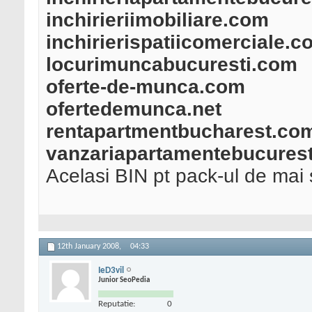
inchirieriimobiliare.com
inchirierispatiicomerciale.c
locurimuncabucuresti.com
oferte-de-munca.com
ofertedemunca.net
rentapartmentbucharest.co
vanzariapartamentebucures
Acelasi BIN pt pack-ul de mai
12th January 2008,
04:33
IeD3vil
Junior SeoPedia
Reputatie:
0