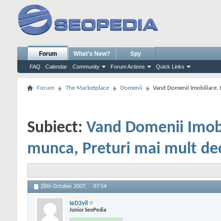
Forum
What's New?
Spy
FAQ
Calendar
Community
Forum Actions
Quick Links
Forum
The Marketplace
Domenii
Vand Domenii Imobiliare, I
Subiect:
Vand Domenii Imobil
munca, Preturi mai mult de
28th October 2007,
07:54
IeD3vil
Junior SeoPedia