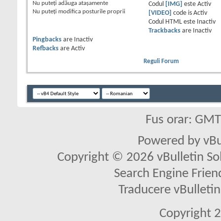
Nu puteţi
adăuga ataşamente
Codul
[IMG]
este
Activ
Nu puteţi
modifica posturile proprii
[VIDEO]
code is
Activ
Codul HTML este
Inactiv
Trackbacks
are
Inactiv
Pingbacks
are
Inactiv
Refbacks
are
Activ
Reguli Forum
Fus orar: GM
Powered by vBu
Copyright © 2026 vBulletin Solu
Search Engine Frien
Traducere vBullet
Copyright 