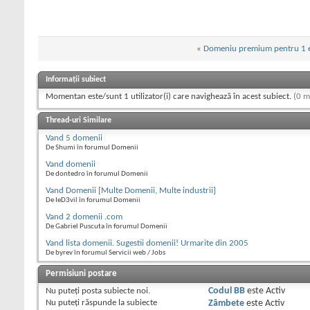
«
Domeniu premium pentru 1 e
Informații subiect
Momentan este/sunt 1 utilizator(i) care navighează în acest subiect.
(0 m
Thread-uri Similare
Vand 5 domenii
De Shumi în forumul Domenii
Vand domenii
De dontedro în forumul Domenii
Vand Domenii [Multe Domenii, Multe industrii]
De IeD3vil în forumul Domenii
Vand 2 domenii .com
De Gabriel Puscuta în forumul Domenii
Vand lista domenii. Sugestii domenii! Urmarite din 2005
De byrev în forumul Servicii web / Jobs
Permisiuni postare
Nu puteţi
posta subiecte noi.
Codul BB
este
Activ
Nu puteţi
răspunde la subiecte
Zâmbete
este
Activ