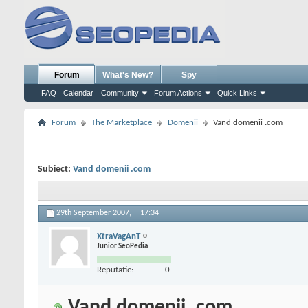
Forum
What's New?
Spy
FAQ
Calendar
Community
Forum Actions
Quick Links
Forum
The Marketplace
Domenii
Vand domenii .com
Subiect:
Vand domenii .com
29th September 2007,
17:34
XtraVagAnT
Junior SeoPedia
Reputatie:
0
Vand domenii .com