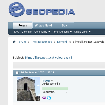
Forum
What's New?
Spy
FAQ
Calendar
Community
Forum Actions
Quick Links
Forum
The Marketplace
Domenii
E-imobiliare.net ...cat val
Subiect:
E-imobiliare.net ...cat valoareaza ?
21st September 2007,
18:29
freezy
Junior SeoPedia
Reputatie:
0