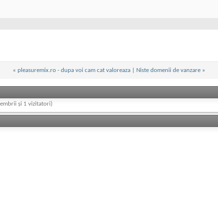
«
pleasuremix.ro - dupa voi cam cat valoreaza
|
Niste domenii de vanzare
»
embrii și 1 vizitatori)