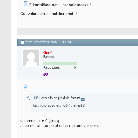
E-imobiliare.net ...cat valoareaza ?
Cat valoreaza e-imobiliare.net ?
21st September 2007,
19:24
Gin
Banned
Reputatie:
0
Postat în original de
freezy
Cat valoreaza e-imobiliare.net ?
valoarea lui e 0 (zero)
ai un script free pe el si nu e promovat deloc