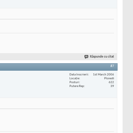
Răspunde cu citat
#7
Data înscrierii
1st March 2006
Locaţie
Ploiesti
Posturi
622
Putere Rep
39