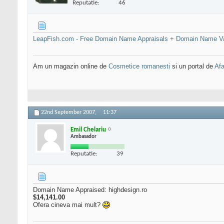
Reputatie:
46
LeapFish.com - Free Domain Name Appraisals + Domain Name V
Am un magazin online de
Cosmetice romanesti
si un portal de
Afa
22nd September 2007,
11:37
Emil Chelariu
Ambasador
Reputatie:
39
Domain Name Appraised: highdesign.ro
$14,141.00
Ofera cineva mai mult?