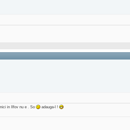
nici in Ilfov nu e . So
adauga-l !