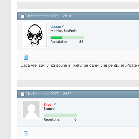
21st September 2007,
20:01
dacian
Membru SeoPedia
Reputatie:
36
Daca vrei sa-l vinzi spune si pretul pe care-l vrei pentru el .Poate 
21st September 2007,
20:52
Silver
Banned
Reputatie:
0