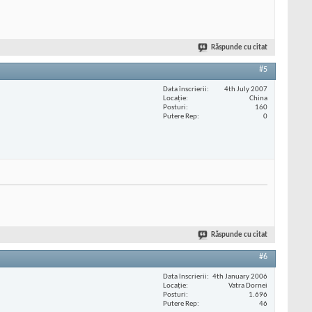
Răspunde cu citat
#5
Data înscrierii
4th July 2007
Locaţie
China
Posturi
160
Putere Rep
0
Răspunde cu citat
#6
Data înscrierii
4th January 2006
Locaţie
Vatra Dornei
Posturi
1.696
Putere Rep
46