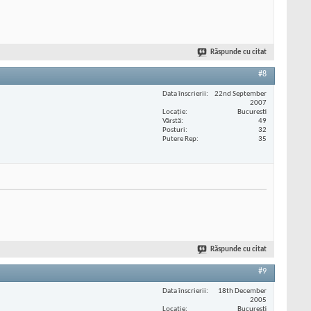
Răspunde cu citat
#8
Data înscrierii
22nd September
2007
Locaţie
Bucuresti
Vârstă
49
Posturi
32
Putere Rep
35
Răspunde cu citat
#9
Data înscrierii
18th December
2005
Locaţie
Bucuresti