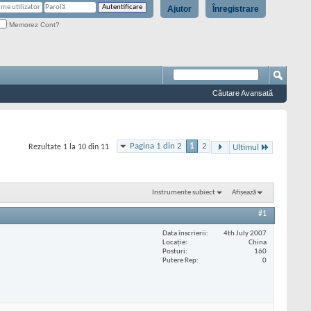
Ajutor
Înregistrare
Memorez Cont?
Căutare Avansată
Pagina 1 din 2
1
2
Rezultate 1 la 10 din 11
Ultimul
Instrumente subiect
Afișează
#1
Data înscrierii
4th July 2007
Locaţie
China
Posturi
160
Putere Rep
0