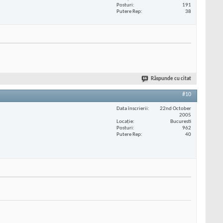
Posturi
191
Putere Rep
38
Răspunde cu citat
#10
Data înscrierii
22nd October
2005
Locaţie
Bucuresti
Posturi
962
Putere Rep
40