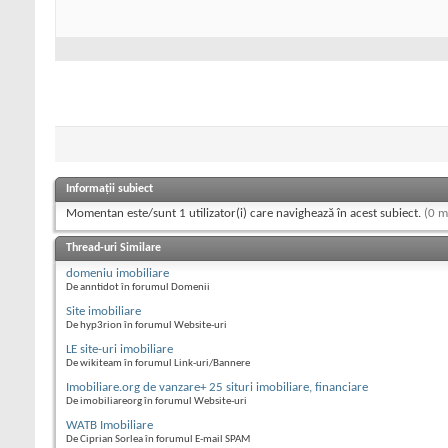
Informații subiect
Momentan este/sunt 1 utilizator(i) care navighează în acest subiect.
(0 m
Thread-uri Similare
domeniu imobiliare
De anntidot în forumul Domenii
Site imobiliare
De hyp3rion în forumul Website-uri
LE site-uri imobiliare
De wikiteam în forumul Link-uri/Bannere
Imobiliare.org de vanzare+ 25 situri imobiliare, financiare
De imobiliareorg în forumul Website-uri
WATB Imobiliare
De Ciprian Sorlea în forumul E-mail SPAM