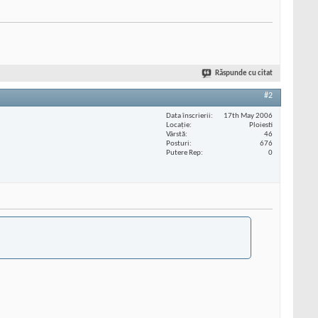
Răspunde cu citat
#2
Data înscrierii
17th May 2006
Locaţie
Ploiesti
Vârstă
46
Posturi
676
Putere Rep
0