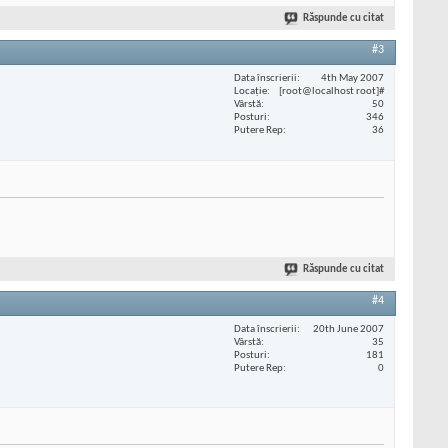
Răspunde cu citat
#3
Data înscrierii
4th May 2007
Locaţie
[root@localhost root]#
Vârstă
50
Posturi
346
Putere Rep
36
Răspunde cu citat
#4
Data înscrierii
20th June 2007
Vârstă
35
Posturi
181
Putere Rep
0