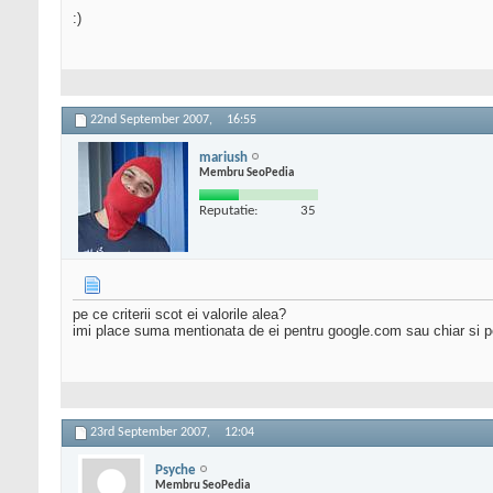
:)
22nd September 2007,
16:55
mariush
Membru SeoPedia
Reputatie:
35
pe ce criterii scot ei valorile alea?
imi place suma mentionata de ei pentru google.com sau chiar si pe
23rd September 2007,
12:04
Psyche
Membru SeoPedia