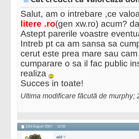
Salut, am o intrebare ,ce valo
litere .ro
(gen xw.ro) acum? dar
Astept parerile voastre eventu
Intreb pt ca am sansa sa cumpa
cerut este prea mare sau cam 
cumparare o sa il fac public ins
realiza
Succes in toate!
Ultima modificare făcută de murphy;
23rd August 2007,
12:20
add