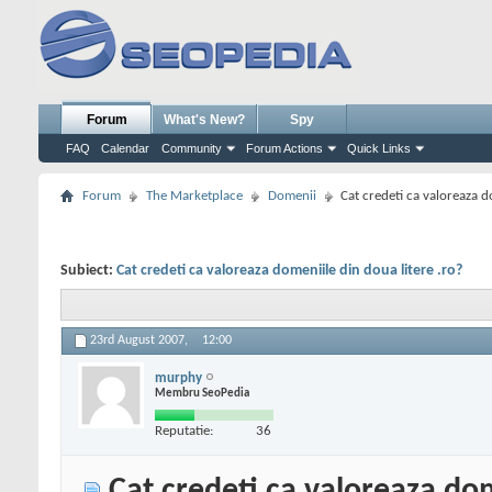
Forum
What's New?
Spy
FAQ
Calendar
Community
Forum Actions
Quick Links
Forum
The Marketplace
Domenii
Cat credeti ca valoreaza d
Subiect:
Cat credeti ca valoreaza domeniile din doua litere .ro?
23rd August 2007,
12:00
murphy
Membru SeoPedia
Reputatie:
36
Cat credeti ca valoreaza dom