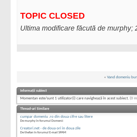
TOPIC CLOSED
Ultima modificare făcută de murphy;
«
Vand domeniu bun
Informații subiect
Momentan este/sunt 1 utilizator(i) care navighează în acest subiect.
(0 m
Thread-uri Similare
cumpar domeniu .ro din doua cifre sau litere
De murphy în forumul Domenii
Creatori.net - de doua ori in doua zile
De thefan în forumul E-mail SPAM