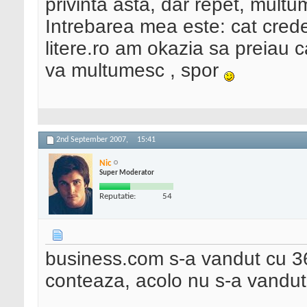
privinta asta, dar repet, mult
Intrebarea mea este: cat cred
litere.ro am okazia sa preiau c
va multumesc , spor
2nd September 2007,
15:41
Nic
Super Moderator
Reputatie:
54
business.com s-a vandut cu 36
conteaza, acolo nu s-a vandut 