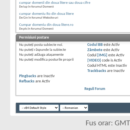
cumpar domenii din doua litere sau doua cifre
De lup în forumul Domenii
cumpar domeniu Ro din doua litere
De Gin în forumul Website-uri
Cumpar domeniu din doua litere.ro
De pts în forumul Domenii
Permisiuni postare
Nu puteţi
posta subiecte noi.
Codul BB
este
Activ
Nu puteţi
răspunde la subiecte
Zâmbete
este
Activ
Nu puteţi
adăuga ataşamente
Codul
[IMG]
este
Activ
Nu puteţi
modifica posturile proprii
[VIDEO]
code is
Activ
Codul HTML este
Inactiv
Trackbacks
are
Inactiv
Pingbacks
are
Inactiv
Refbacks
are
Activ
Reguli Forum
Fus orar: GM