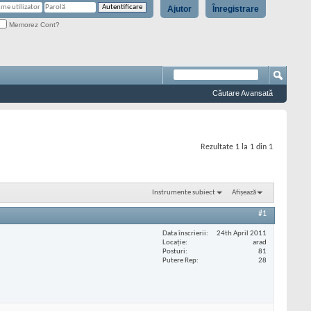
Ajutor
Înregistrare
Memorez Cont?
Căutare Avansată
Rezultate 1 la 1 din 1
Instrumente subiect
Afișează
#1
Data înscrierii
24th April 2011
Locaţie
arad
Posturi
81
Putere Rep
28