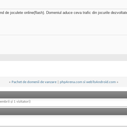
e joculete online(flash). Domeniul aduce ceva trafic din jocurile dezvoltate de
«
Pachet de domenii de vanzare
|
phpArena.com si webToAndroid.com
»
embrii și 1 vizitatori)