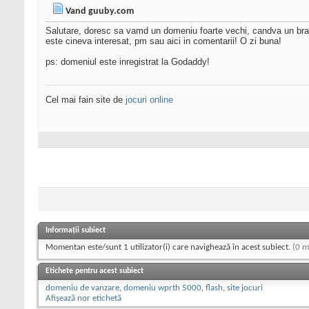
Vand guuby.com
Salutare, doresc sa vamd un domeniu foarte vechi, candva un brand d
este cineva interesat, pm sau aici in comentarii! O zi buna!
ps: domeniul este inregistrat la Godaddy!
Cel mai fain site de
jocuri online
Informații subiect
Momentan este/sunt 1 utilizator(i) care navighează în acest subiect.
(0 m
Etichete pentru acest subiect
domeniu de vanzare
,
domeniu wprth 5000
,
flash
,
site jocuri
Afișează nor etichetă