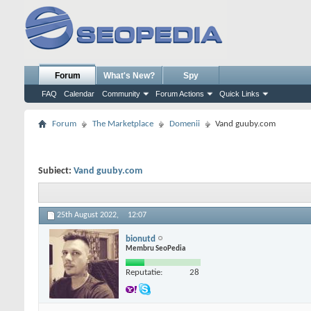
Forum
What's New?
Spy
FAQ
Calendar
Community
Forum Actions
Quick Links
Forum
The Marketplace
Domenii
Vand guuby.com
Subiect:
Vand guuby.com
25th August 2022,
12:07
bionutd
Membru SeoPedia
Reputatie:
28