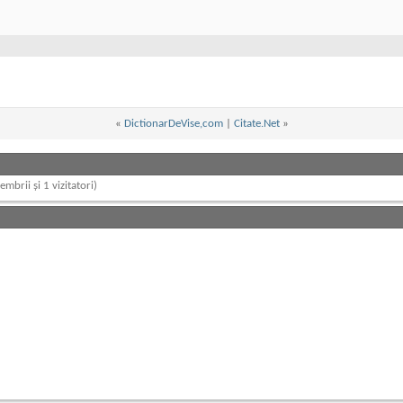
«
DictionarDeVise,com
|
Citate.Net
»
embrii și 1 vizitatori)