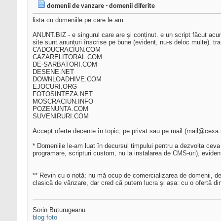
domenii de vanzare - domenii diferite
lista cu domeniile pe care le am:
ANUNT.BIZ - e singurul care are și conținut. e un script făcut acu
site sunt anunțuri înscrise pe bune (evident, nu-s deloc multe). traf
CADOUCRACIUN.COM
CAZARELITORAL.COM
DE-SARBATORI.COM
DESENE.NET
DOWNLOADHIVE.COM
EJOCURI.ORG
FOTOSINTEZA.NET
MOSCRACIUN.INFO
POZENUNTA.COM
SUVENIRURI.COM
Accept oferte decente în topic, pe privat sau pe mail (mail@cexa.r
* Domeniile le-am luat în decursul timpului pentru a dezvolta ceva pe
programare, scripturi custom, nu la instalarea de CMS-uri), evident 
** Revin cu o notă: nu mă ocup de comercializarea de domenii, d
clasică de vânzare, dar cred că putem lucra și așa: cu o ofertă di
Sorin Buturugeanu
blog foto