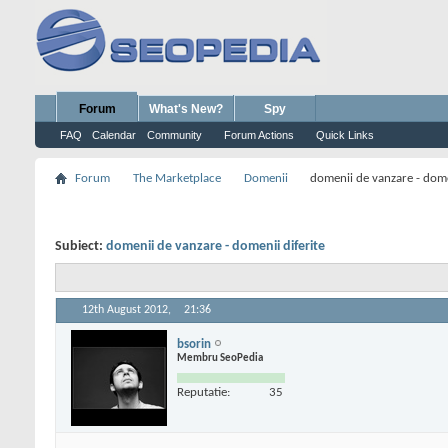
Forum
What's New?
Spy
FAQ
Calendar
Community
Forum Actions
Quick Links
Forum
The Marketplace
Domenii
domenii de vanzare - dome
Subiect:
domenii de vanzare - domenii diferite
12th August 2012,
21:36
bsorin
Membru SeoPedia
Reputatie:
35