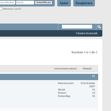
Ajutor
Înregistrare
Memorez Cont?
Căutare Avansată
Rezultate 1 la 1 din 1
Instrumente subiect
Afișează
#1
Data înscrierii
31st October
2007
Vârstă
41
Posturi
53
Putere Rep
35