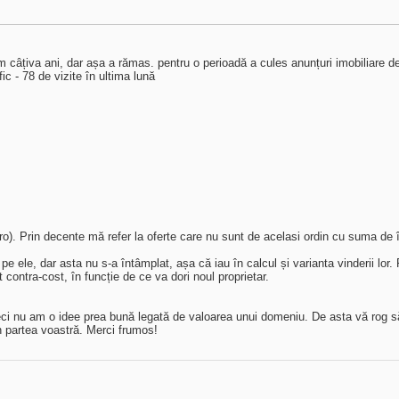
m câțiva ani, dar așa a rămas. pentru o perioadă a cules anunțuri imobiliare d
ic - 78 de vizite în ultima lună
o). Prin decente mă refer la oferte care nu sunt de acelasi ordin cu suma de î
 ele, dar asta nu s-a întâmplat, așa că iau în calcul și varianta vinderii lor. P
contra-cost, în funcție de ce va dori noul proprietar.
eci nu am o idee prea bună legată de valoarea unui domeniu. De asta vă rog 
n partea voastră. Merci frumos!