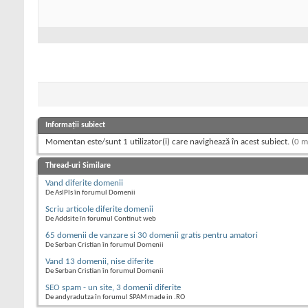
Informații subiect
Momentan este/sunt 1 utilizator(i) care navighează în acest subiect.
(0 m
Thread-uri Similare
Vand diferite domenii
De AslPls în forumul Domenii
Scriu articole diferite domenii
De Addsite în forumul Continut web
65 domenii de vanzare si 30 domenii gratis pentru amatori
De Serban Cristian în forumul Domenii
Vand 13 domenii, nise diferite
De Serban Cristian în forumul Domenii
SEO spam - un site, 3 domenii diferite
De andyradutza în forumul SPAM made in .RO