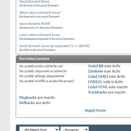
Vand Domenii Bune
De Shumy în forumul Domenii
Vând câteva domenii bune!
De danniel în forumul Domenii
Vand domenii BUNE!
De bdumitru în forumul Domenii
vand cateva domenii bune
De blueeyesromanesti în forumul Domenii
Vand domenii bune de exploatat (1+1 GRATIS)
De iSKY în forumul Domenii
Permisiuni postare
Nu puteţi
posta subiecte noi.
Codul BB
este
Activ
Nu puteţi
răspunde la subiecte
Zâmbete
este
Activ
Nu puteţi
adăuga ataşamente
Codul
[IMG]
este
Activ
Nu puteţi
modifica posturile proprii
[VIDEO]
code is
Activ
Codul HTML este
Inactiv
Trackbacks
are
Inactiv
Pingbacks
are
Inactiv
Refbacks
are
Activ
Reguli Forum