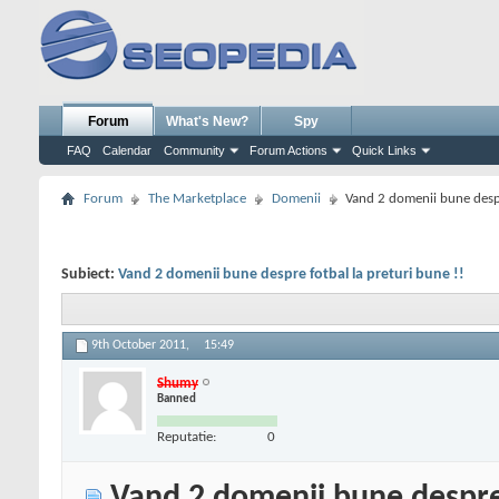
Forum
What's New?
Spy
FAQ
Calendar
Community
Forum Actions
Quick Links
Forum
The Marketplace
Domenii
Vand 2 domenii bune despr
Subiect:
Vand 2 domenii bune despre fotbal la preturi bune !!
9th October 2011,
15:49
Shumy
Banned
Reputatie:
0
Vand 2 domenii bune despre 