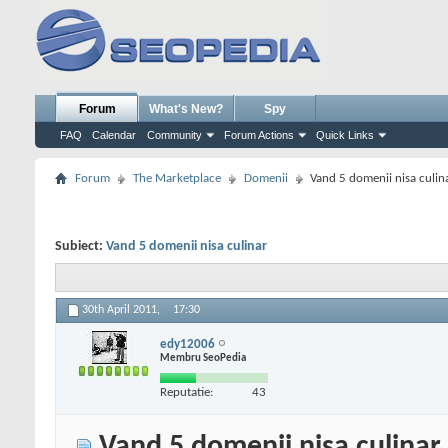
Forum
What's New?
Spy
FAQ
Calendar
Community
Forum Actions
Quick Links
Forum
The Marketplace
Domenii
Vand 5 domenii nisa culin
Subiect:
Vand 5 domenii nisa culinar
30th April 2011,
17:30
edy12006
Membru SeoPedia
Reputatie:
43
Vand 5 domenii nisa culinar