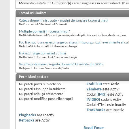
Momentan este/sunt 1 utilizator(i) care navighează în acest subiect.
(0 m
Thread-uri Similare
Cateva domenii nisa auto / masini de vanzare (.com si .net)
De ConstantinLG în forumul Domenii
Multiple domenii in aceeasi nisa ?
De Nichita în forumul Discutii generale privind optimizarea si motoarele de cautare
Fac link sau banner exchange cu siteuri nisa organizari evenimente si cul
De bubu07 în forumul Link/banner exchange
link exchange domeniul culinar
De Danielu în forumul Link/banner exchange
Vand lista domenii. Sugestii domenii! Urmarite din 2005
De byrev în forumul Servicii web / Jobs
Permisiuni postare
Nu puteţi
posta subiecte noi.
Codul BB
este
Activ
Nu puteţi
răspunde la subiecte
Zâmbete
este
Activ
Nu puteţi
adăuga ataşamente
Codul
[IMG]
este
Activ
Nu puteţi
modifica posturile proprii
[VIDEO]
code is
Activ
Codul HTML este
Inactiv
Trackbacks
are
Inactiv
Pingbacks
are
Inactiv
Refbacks
are
Activ
Reguli Forum