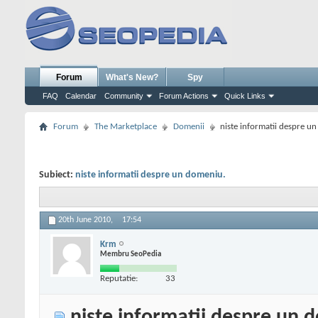
Forum
What's New?
Spy
FAQ
Calendar
Community
Forum Actions
Quick Links
Forum
The Marketplace
Domenii
niste informatii despre u
Subiect:
niste informatii despre un domeniu.
20th June 2010,
17:54
Krm
Membru SeoPedia
Reputatie:
33
niste informatii despre un 