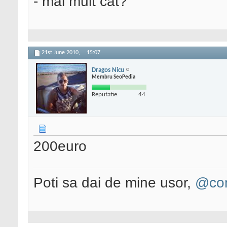
- mai mult cat?
21st June 2010,
15:07
Dragos Nicu
Membru SeoPedia
Reputatie:
44
200euro
Poti sa dai de mine usor,
@con