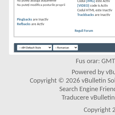
Nu puteţi
adăuga ataşamente
Codul
[IMG]
este
Activ
Nu puteţi
modifica posturile proprii
[VIDEO]
code is
Activ
Codul HTML este
Inactiv
Trackbacks
are
Inactiv
Pingbacks
are
Inactiv
Refbacks
are
Activ
Reguli Forum
Fus orar: GM
Powered by vBu
Copyright © 2026 vBulletin Solu
Search Engine Frien
Traducere vBullet
Copyright