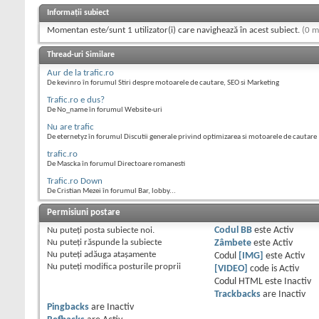
Informații subiect
Momentan este/sunt 1 utilizator(i) care navighează în acest subiect.
(0 m
Thread-uri Similare
Aur de la trafic.ro
De kevinro în forumul Stiri despre motoarele de cautare, SEO si Marketing
Trafic.ro e dus?
De No_name în forumul Website-uri
Nu are trafic
De eternetyz în forumul Discutii generale privind optimizarea si motoarele de cautare
trafic.ro
De Mascka în forumul Directoare romanesti
Trafic.ro Down
De Cristian Mezei în forumul Bar, lobby...
Permisiuni postare
Nu puteţi
posta subiecte noi.
Codul BB
este
Activ
Nu puteţi
răspunde la subiecte
Zâmbete
este
Activ
Nu puteţi
adăuga ataşamente
Codul
[IMG]
este
Activ
Nu puteţi
modifica posturile proprii
[VIDEO]
code is
Activ
Codul HTML este
Inactiv
Trackbacks
are
Inactiv
Pingbacks
are
Inactiv