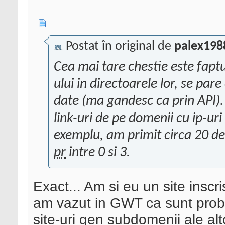
Postat în original de
palex198
Cea mai tare chestie este faptu
ului in directoarele lor, se par
date (ma gandesc ca prin API). 
link-uri de pe domenii cu ip-uri 
exemplu, am primit circa 20 de 
pr
intre 0 si 3.
Exact... Am si eu un site insc
am vazut in GWT ca sunt prob
site-uri gen subdomenii ale altor