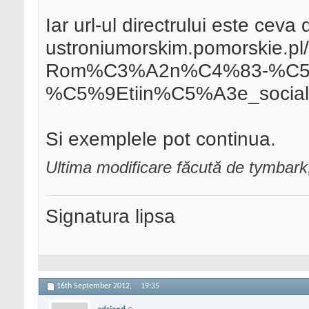
Iar url-ul directrului este cev
ustroniumorskim.pomorskie.pl
Rom%C3%A2n%C4%83-%C5
%C5%9Etiin%C5%A3e_sociale
Si exemplele pot continua.
Ultima modificare făcută de tymbar
Signatura lipsa
16th September 2012,
19:35