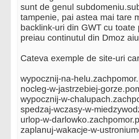
sunt de genul subdomeniu.su
tampenie, pai astea mai tare m
backlink-uri din GWT cu toate
preiau continutul din Dmoz ai
Cateva exemple de site-uri ca
wypocznij-na-helu.zachpomor.
nocleg-w-jastrzebiej-gorze.po
wypocznij-w-chalupach.zachp
spedzaj-wczasy-w-miedzywodz
urlop-w-darlowko.zachpomor.p
zaplanuj-wakacje-w-ustronium