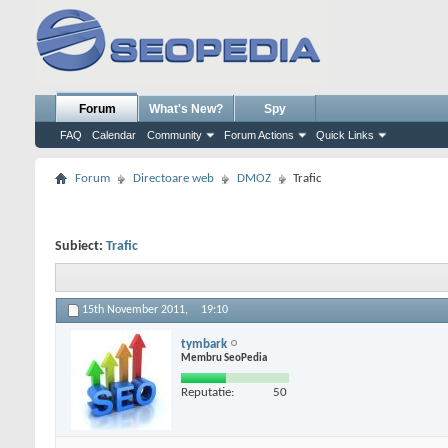
Forum
What's New?
Spy
FAQ
Calendar
Community
Forum Actions
Quick Links
Forum
Directoare web
DMOZ
Trafic
Subiect:
Trafic
15th November 2011,
19:10
tymbark
Membru SeoPedia
Reputatie:
50