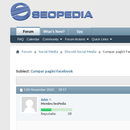
Forum
What's New?
Spy
FAQ
Calendar
Community
Forum Actions
Quick Links
Forum
Social Media
Discutii Social Media
Cumpar pagini F
Subiect:
Cumpar pagini Facebook
11th November 2024,
18:17
John
Membru SeoPedia
Reputatie:
38