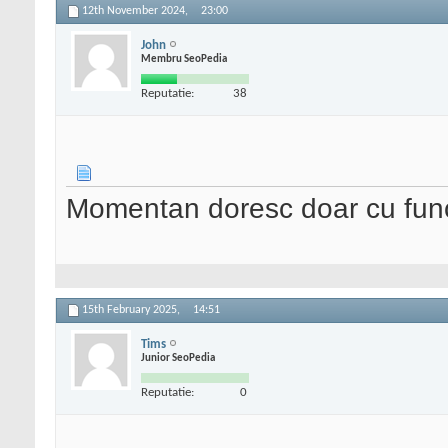
12th November 2024,
23:00
John
Membru SeoPedia
Reputatie:
38
Momentan doresc doar cu funcț
15th February 2025,
14:51
Tims
Junior SeoPedia
Reputatie:
0