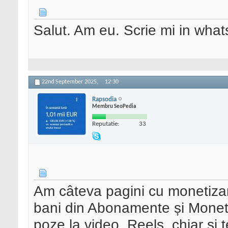
Salut. Am eu. Scrie mi in wh
22nd September 2025,
12:30
Rapsodia
Membru SeoPedia
Reputatie:
33
Am câteva pagini cu monetizar
bani din Abonamente și Monetiz
poze la video, Reels, chiar și t