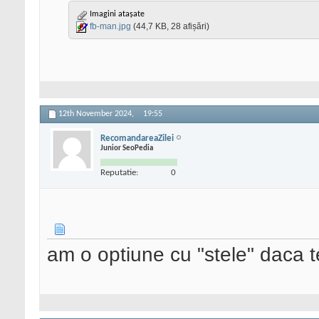
Imagini atașate
fb-man.jpg
(44,7 KB, 28 afișări)
12th November 2024,
19:55
RecomandareaZilei
Junior SeoPedia
Reputatie:
0
am o optiune cu "stele" daca t