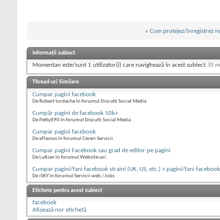
«
Cum protejez/inregistrez n
Informații subiect
Momentan este/sunt 1 utilizator(i) care navighează în acest subiect.
(0 m
Thread-uri Similare
Cumpar pagini facebook
De Robert Iordache în forumul Discutii Social Media
Cumpăr pagini de facebook 50k+
De PettyX90 în forumul Discutii Social Media
Cumpar pagini facebook
De xFlavius în forumul Cereri Servicii
Cumpar pagini Facebook sau grad de editor pe pagini
De LuKian în forumul Website-uri
Cumpar pagini/fani facebook straini (UK, US, etc.) + pagini/fani faceboo
De iSKY în forumul Servicii web / Jobs
Etichete pentru acest subiect
facebook
Afișează nor etichetă