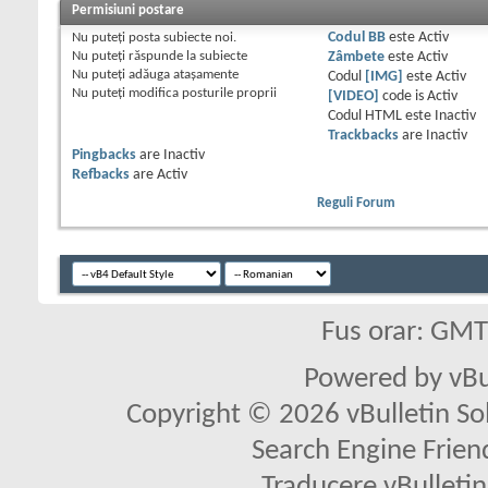
Permisiuni postare
Nu puteţi
posta subiecte noi.
Codul BB
este
Activ
Nu puteţi
răspunde la subiecte
Zâmbete
este
Activ
Nu puteţi
adăuga ataşamente
Codul
[IMG]
este
Activ
Nu puteţi
modifica posturile proprii
[VIDEO]
code is
Activ
Codul HTML este
Inactiv
Trackbacks
are
Inactiv
Pingbacks
are
Inactiv
Refbacks
are
Activ
Reguli Forum
Fus orar: GM
Powered by vBu
Copyright © 2026 vBulletin Solu
Search Engine Frien
Traducere vBullet