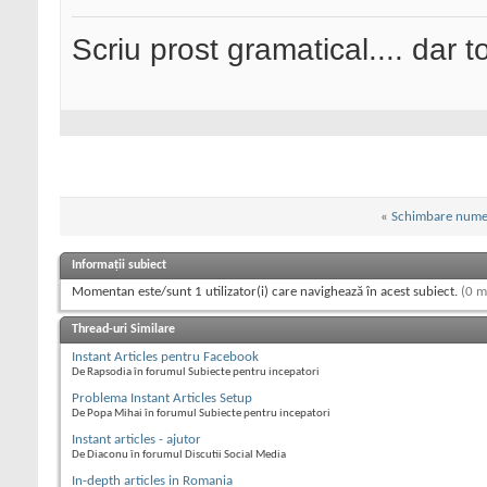
Scriu prost gramatical.... dar tot
«
Schimbare nume
Informații subiect
Momentan este/sunt 1 utilizator(i) care navighează în acest subiect.
(0 m
Thread-uri Similare
Instant Articles pentru Facebook
De Rapsodia în forumul Subiecte pentru incepatori
Problema Instant Articles Setup
De Popa Mihai în forumul Subiecte pentru incepatori
Instant articles - ajutor
De Diaconu în forumul Discutii Social Media
In-depth articles in Romania