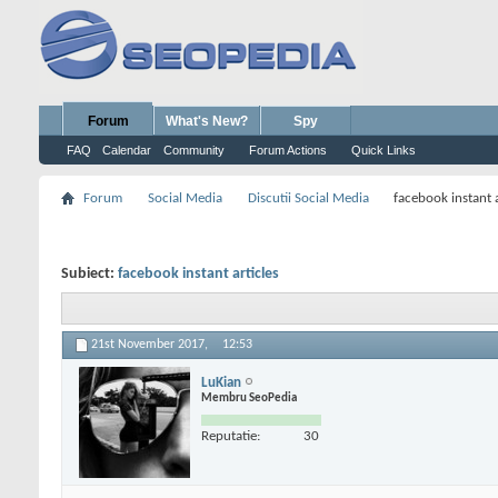
Forum
What's New?
Spy
FAQ
Calendar
Community
Forum Actions
Quick Links
Forum
Social Media
Discutii Social Media
facebook instant a
Subiect:
facebook instant articles
21st November 2017,
12:53
LuKian
Membru SeoPedia
Reputatie:
30