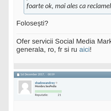
foarte ok, mai ales ca reclamel
Folosești?
Ofer servicii Social Media Mar
generala, ro, fr si ru
aici
!
1st December 2017,
00:59
shadowandrey
Membru SeoPedia
Reputatie:
21