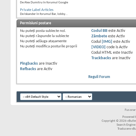
De Alex Dumitru în forumul Google
Private Label Articles
De Iskander în forumul Bar, lobby...
Permisiuni postare
Nu puteţi
posta subiecte noi.
Codul BB
este
Activ
Nu puteţi
răspunde la subiecte
Zâmbete
este
Activ
Nu puteţi
adăuga ataşamente
Codul
[IMG]
este
Activ
Nu puteţi
modifica posturile proprii
[VIDEO]
code is
Activ
Codul HTML este
Inactiv
Trackbacks
are
Inactiv
Pingbacks
are
Inactiv
Refbacks
are
Activ
Reguli Forum
Fus ora
Powered b
Copyright © 2026 vBulleti
Search Engine
Traducere vB