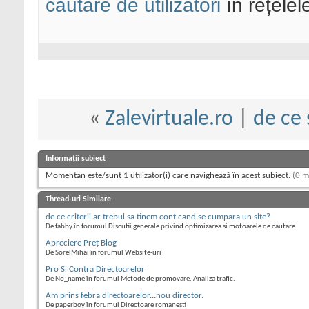
căutare de utilizatori
în rețelel
«
Zalevirtuale.ro
|
de ce
Informații subiect
Momentan este/sunt 1 utilizator(i) care navighează în acest subiect.
(0 m
Thread-uri Similare
de ce criterii ar trebui sa tinem cont cand se cumpara un site?
De fabby în forumul Discutii generale privind optimizarea si motoarele de cautare
Apreciere Preţ Blog
De SorelMihai în forumul Website-uri
Pro Si Contra Directoarelor
De No_name în forumul Metode de promovare, Analiza trafic.
Am prins febra directoarelor...nou director.
De paperboy în forumul Directoare romanesti