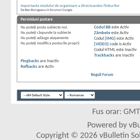
Importanta modului de organizare a directoarelor/linkurilor
De Ben Boingeanu în forumul Google
Permisiuni postare
Nu puteţi
posta subiecte noi.
Codul BB
este
Activ
Nu puteţi
răspunde la subiecte
Zâmbete
este
Activ
Nu puteţi
adăuga ataşamente
Codul
[IMG]
este
Activ
Nu puteţi
modifica posturile proprii
[VIDEO]
code is
Activ
Codul HTML este
Inactiv
Trackbacks
are
Inactiv
Pingbacks
are
Inactiv
Refbacks
are
Activ
Reguli Forum
Fus orar: GM
Powered by vBu
Copyright © 2026 vBulletin Solu