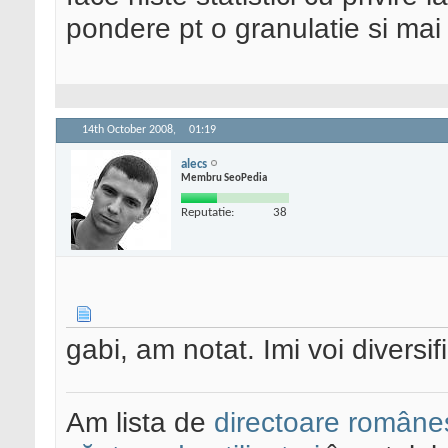
pondere pt o granulatie si mai 
14th October 2008,
01:19
alecs
Membru SeoPedia
Reputatie:
38
gabi, am notat. Imi voi diversif
Am lista de
directoare româneș