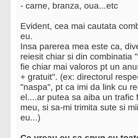
- carne, branza, oua...etc
Evident, cea mai cautata combin
eu.
Insa parerea mea este ca, dive
reiesit chiar si din combinatia 
fie chiar mai valoros pt un a
+ gratuit". (ex: directorul resp
"naspa", pt ca imi da link cu r
el....ar putea sa aiba un trafi
meu, si sa-mi trimita sute si m
eu...)
Ce vreau eu sa spun cu toat