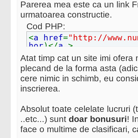
Parerea mea este ca un link F
urmatoarea constructie.
Cod PHP:
<
a href
=
"http://www.nu
hor
)</
a
>
Atat timp cat un site imi ofer
plecand de la forma asta (adica
cere nimic in schimb, eu consi
inscrierea.
Absolut toate celelate lucruri (t
..etc...) sunt
doar bonusuri
! I
face o multime de clasificari, c