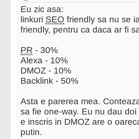
Eu zic asa:
linkuri
SEO
friendly sa nu se ia
friendly, pentru ca daca ar fi 
PR
- 30%
Alexa - 10%
DMOZ - 10%
Backlink - 50%
Asta e parerea mea. Conteaz
sa fie one-way. Eu nu dau do
e inscris in DMOZ are o oarecar
putin.