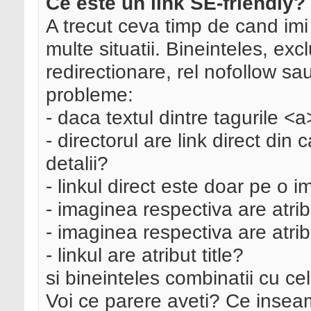
Ce este un link SE-friendly?
A trecut ceva timp de cand imi
multe situatii. Bineinteles, exc
redirectionare, rel nofollow s
probleme:
- daca textul dintre tagurile 
- directorul are link direct di
detalii?
- linkul direct este doar pe o 
- imaginea respectiva are atrib
- imaginea respectiva are atrib
- linkul are atribut title?
si bineinteles combinatii cu ce
Voi ce parere aveti? Ce inseam