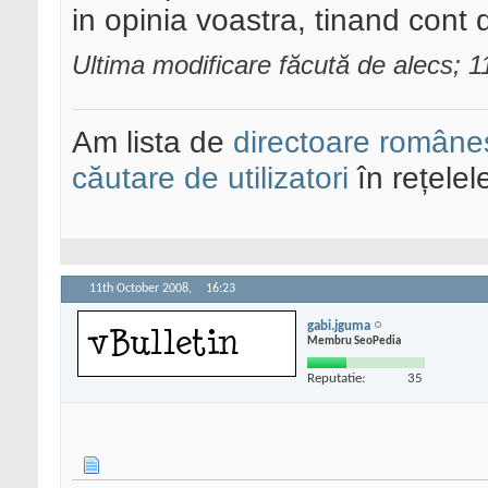
in opinia voastra, tinand cont
Ultima modificare făcută de alecs; 
Am lista de
directoare româneș
căutare de utilizatori
în rețelel
11th October 2008,
16:23
gabi.jguma
Membru SeoPedia
Reputatie:
35