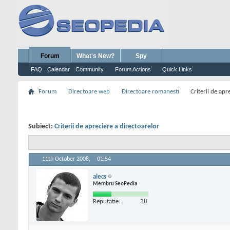
Forum
What's New?
Spy
FAQ
Calendar
Community
Forum Actions
Quick Links
Forum
Directoare web
Directoare romanesti
Criterii de apr
Subiect:
Criterii de apreciere a directoarelor
11th October 2008,
01:54
alecs
Membru SeoPedia
Reputatie:
38