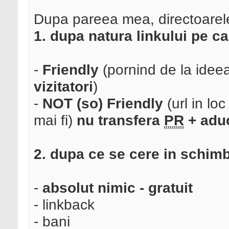
Dupa pareea mea, directoarele a
1. dupa natura linkului pe car
-
Friendly
(pornind de la idee
vizitatori
)
-
NOT (so) Friendly
(url in lo
mai fi)
nu transfera
PR
+ aduc
2. dupa ce se cere in schimb
-
absolut nimic - gratuit
- linkback
- bani