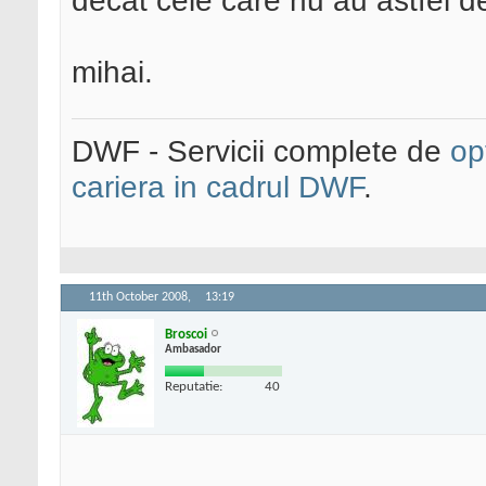
decat cele care nu au astfel de
mihai.
DWF - Servicii complete de
op
cariera in cadrul DWF
.
11th October 2008,
13:19
Broscoi
Ambasador
Reputatie:
40