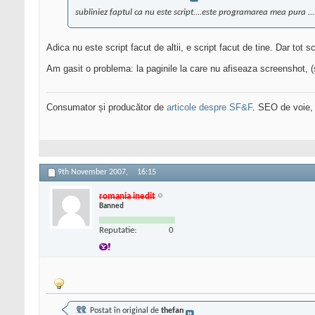
subliniez faptul ca nu este script....este programarea mea pura ....
Adica nu este script facut de altii, e script facut de tine. Dar tot sc
Am gasit o problema: la paginile la care nu afiseaza screenshot, (s
Consumator și producător de
articole despre SF&F
. SEO de voie,
9th November 2007,
16:15
romania inedit
Banned
Reputatie:
0
Postat în original de
thefan