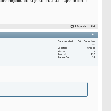
ar inregistrezi site-ul gratuit, link-ul tau tot apare in director,
Răspunde cu citat
#8
Data înscrierii
30th December
2006
Locaţie
Oradea
Vârstă
49
Posturi
1.433
Putere Rep
39