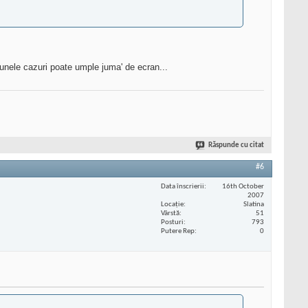
 unele cazuri poate umple juma' de ecran...
Răspunde cu citat
#6
Data înscrierii
16th October
2007
Locaţie
Slatina
Vârstă
51
Posturi
793
Putere Rep
0