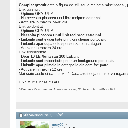
Complet gratuit
este o figura de stil sau o reclama mincinoasa , 
Link obisnuit
- Optiune GRATUITA.
- Nu necesita plasarea unui link reciproc catre noi.
- Activare in maxim 24-48 ore
Link evidentiat
- Optiune GRATUITA.
-
Necesita plasarea unui link reciproc catre noi.
- Linkurile sunt evidentiate printr-un chenar portocaliu.
- Linkurile apar dupa cele sponsorizate in categorii.
- Activare in maxim 24 ore
Link sponsorizat
-
Doar 10 LEI/luna sau 100 LEI/an.
- Linkurile sunt evidentiate printr-un background portocaliu.
- Linkurile apar primele in categoriile din care fac parte.
- Activare in maxim 12 ore
Mai scrie acolo si ca , citez : " Daca aveti deja un user va rugam 
PS : Mult succes cu el !
Ultima modificare făcută de romania inedit; 9th November 2007 la
16:13
.
9th November 2007,
16:08
costy03