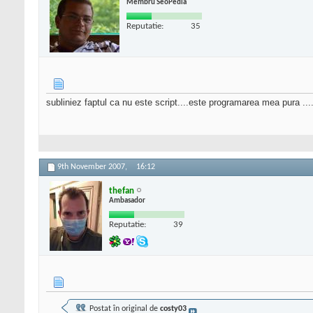
Membru SeoPedia
Reputatie:
35
subliniez faptul ca nu este script....este programarea mea pura ....
9th November 2007,
16:12
thefan
Ambasador
Reputatie:
39
Postat în original de
costy03