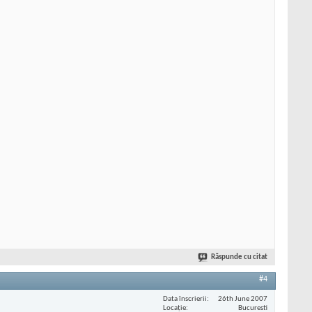
Răspunde cu citat
#4
Data înscrierii
26th June 2007
Locaţie
Bucuresti