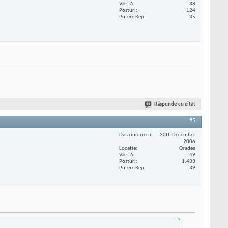
Vârstă
38
Posturi
124
Putere Rep
35
Răspunde cu citat
#5
Data înscrierii
30th December
2006
Locaţie
Oradea
Vârstă
49
Posturi
1.433
Putere Rep
39