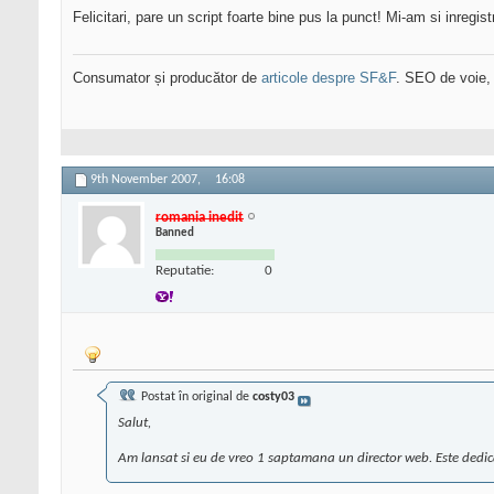
Felicitari, pare un script foarte bine pus la punct! Mi-am si inregist
Consumator și producător de
articole despre SF&F
. SEO de voie,
9th November 2007,
16:08
romania inedit
Banned
Reputatie:
0
Postat în original de
costy03
Salut,
Am lansat si eu de vreo 1 saptamana un director web. Este dedicat in p