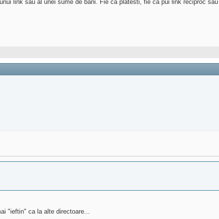
nui link sau al unei sume de bani. Fie ca platesti, fie ca pui link reciproc sau do
 "ieftin" ca la alte directoare...