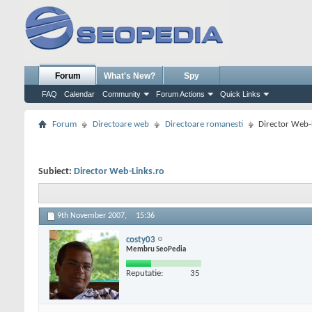
Forum
What's New?
Spy
FAQ
Calendar
Community
Forum Actions
Quick Links
Forum
Directoare web
Directoare romanesti
Director Web-
Subiect:
Director Web-Links.ro
9th November 2007,
15:36
costy03
Membru SeoPedia
Reputatie:
35