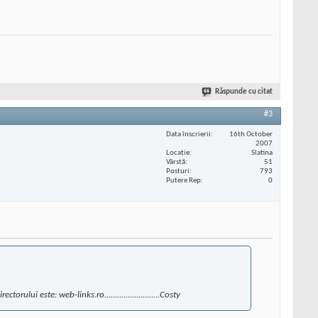
Răspunde cu citat
#3
Data înscrierii
16th October
2007
Locaţie
Slatina
Vârstă
51
Posturi
793
Putere Rep
0
lui este: web-links.ro..........................Costy