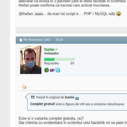
adevarat ca exista si 2 pachete care iti ofera facilitati in schimbul u
thefan poate confirma ca tocmai i-am activat inscrierea.
@thefan: aaaa... da man tot script e ... PHP / MySQL rullz
9th November 2007,
16:20
thefan
Ambasador
Reputatie:
39
Postat în original de
butelie
Complet gratuit
este o figura de stil sau o reclama mincinoasa
Este si o varianta complet gratuita, nu?
Dar chestia cu evidentiatul in schimbul unui backlink mi se pare mai