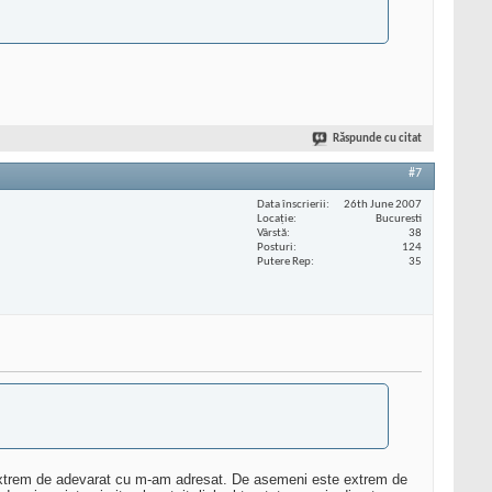
Răspunde cu citat
#7
Data înscrierii
26th June 2007
Locaţie
Bucuresti
Vârstă
38
Posturi
124
Putere Rep
35
pare extrem de adevarat cu m-am adresat. De asemeni este extrem de