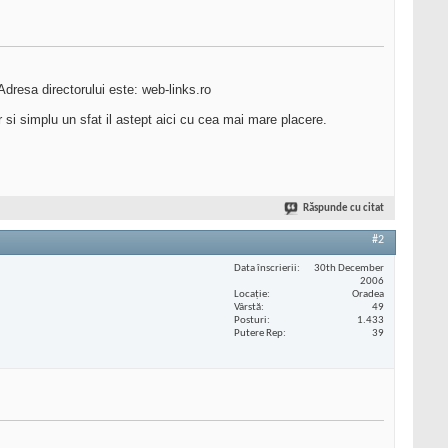
Adresa directorului este: web-links.ro
si simplu un sfat il astept aici cu cea mai mare placere.
Răspunde cu citat
#2
Data înscrierii
30th December
2006
Locaţie
Oradea
Vârstă
49
Posturi
1.433
Putere Rep
39