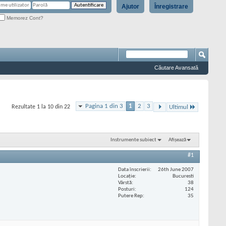
Ajutor
Înregistrare
Memorez Cont?
Căutare Avansată
Pagina 1 din 3
1
2
3
Rezultate 1 la 10 din 22
Ultimul
Instrumente subiect
Afișează
#1
Data înscrierii
26th June 2007
Locaţie
Bucuresti
Vârstă
38
Posturi
124
Putere Rep
35