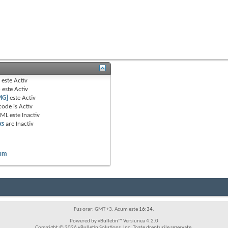
B
este
Activ
e
este
Activ
MG]
este
Activ
code is
Activ
TML este
Inactiv
ks
are
Inactiv
rum
Fus orar: GMT +3. Acum este
16:34
.
Powered by vBulletin™ Versiunea 4.2.0
Copyright © 2026 vBulletin Solutions, Inc. Toate drepturile rezervate.