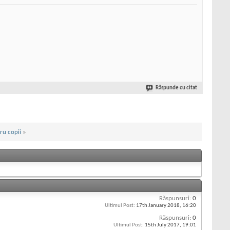
Răspunde cu citat
ru copii
»
Răspunsuri:
0
Ultimul Post:
17th January 2018,
16:20
Răspunsuri:
0
Ultimul Post:
15th July 2017,
19:01