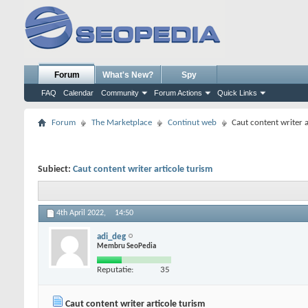
Forum
What's New?
Spy
FAQ
Calendar
Community
Forum Actions
Quick Links
Forum
The Marketplace
Continut web
Caut content writer a
Subiect:
Caut content writer articole turism
4th April 2022,
14:50
adi_deg
Membru SeoPedia
Reputatie:
35
Caut content writer articole turism