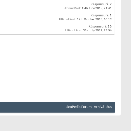
Răspunsuri:
2
Ultimul Post:
15th June 2015,
21:41
Răspunsuri:
1
Ultimul Post:
12th October 2013,
16:19
Răspunsuri:
16
Ultimul Post:
31st July 2012,
23:56
SeoPedia Forum
Arhivă
Sus