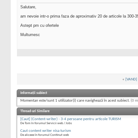
Salutare,
am nevoie intr-o prima faza de aproximativ 20 de articole la 300-35
Astept pm cu ofertele
Multumesc
«
[VAND] 
Informații subiect
Momentan este/sunt 1 utilizator(i) care navighează în acest subiect.
(0 m
Thread-uri Similare
[Caut] (Content-writer) - 3-4 persoane pentru articole TURISM
De Tom în forumul Servicii web / Jobs
Caut content writer nisa turism
De aliceee în forumul Continut web