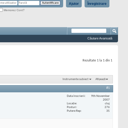
Ajutor
Înregistrare
Memorez Cont?
Căutare Avansată
Rezultate 1 la 1 din 1
Instrumente subiect
Afișează
#1
Data înscrierii
9th November
2007
Locaţie
cluj
Posturi
276
Putere Rep
35