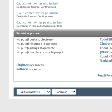
Caut content writer nisa turism
De aliceee în forumul Continut web
[Caut] content writer pe Turism
De Alvy în forumul Continut web
Caut content writer pe nisa turism
De imagini în forumul Servicii web / Jobs
Permisiuni postare
Nu puteţi
posta subiecte noi.
Codul B
Nu puteţi
răspunde la subiecte
Zâmbet
Nu puteţi
adăuga ataşamente
Codul
[I
Nu puteţi
modifica posturile proprii
[VIDEO]
Codul H
Trackbac
Pingbacks
are
Inactiv
Refbacks
are
Activ
Reguli Fo