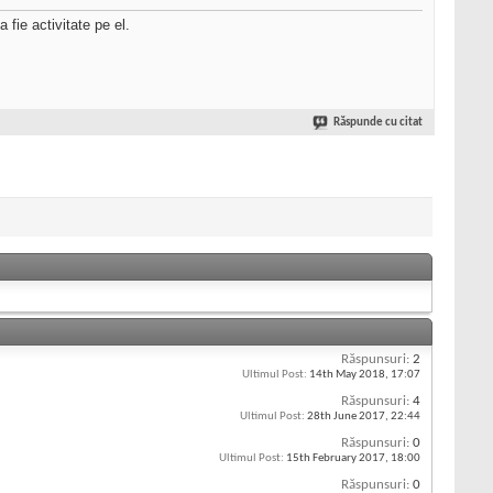
 fie activitate pe el.
Răspunde cu citat
Răspunsuri:
2
Ultimul Post:
14th May 2018,
17:07
Răspunsuri:
4
Ultimul Post:
28th June 2017,
22:44
Răspunsuri:
0
Ultimul Post:
15th February 2017,
18:00
Răspunsuri:
0