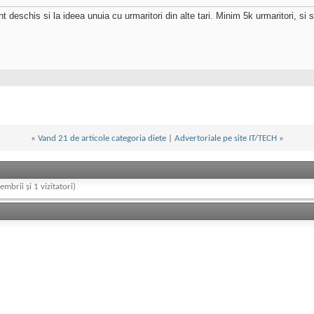
deschis si la ideea unuia cu urmaritori din alte tari. Minim 5k urmaritori, si sa
«
Vand 21 de articole categoria diete
|
Advertoriale pe site IT/TECH
»
embrii și 1 vizitatori)