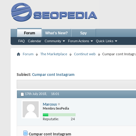
Forum
What's New?
Spy
FAQ
Calendar
Community
Forum Actions
Quick Links
Forum
The Marketplace
Continut web
Cumpar cont Instag
Subiect:
Cumpar cont Instagram
17th July 2018,
16:01
Marcous
Membru SeoPedia
Reputatie:
24
Cumpar cont Instagram