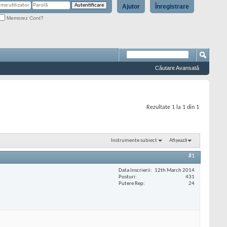
Ajutor
Înregistrare
Memorez Cont?
Căutare Avansată
Rezultate 1 la 1 din 1
Instrumente subiect
Afișează
#1
Data înscrierii
12th March 2014
Posturi
431
Putere Rep
24