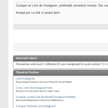
Cumpar un cont de Instagram, preferabil urmaritori romani. Dar sunt 
Astept pm cu link si pretul dorit.
Informații subiect
Momentan este/sunt 1 utilizator(i) care navighează în acest subiect.
(0 m
Thread-uri Similare
cont instagram
De proexpertmedia în forumul Discutii Social Media
Cresc cont de Instagram free
De Sorin.V în forumul Servicii web / Jobs
Cumpar conturi de facebook/instagram/twitter
De CosminAlexandru în forumul Website-uri
Cumpar followeri pe Instagram!