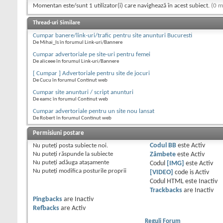
Momentan este/sunt 1 utilizator(i) care navighează în acest subiect.
(0 m
Thread-uri Similare
Cumpar banere/link-uri/trafic pentru site anunturi Bucuresti
De Mihai_Is în forumul Link-uri/Bannere
Cumpar advertoriale pe site-uri pentru femei
De aliceee în forumul Link-uri/Bannere
[ Cumpar ] Advertoriale pentru site de jocuri
De Cucu în forumul Continut web
Cumpar site anunturi / script anunturi
De eamc în forumul Continut web
Cumpar advertoriale pentru un site nou lansat
De Robert în forumul Continut web
Permisiuni postare
Nu puteţi
posta subiecte noi.
Codul BB
este
Activ
Nu puteţi
răspunde la subiecte
Zâmbete
este
Activ
Nu puteţi
adăuga ataşamente
Codul
[IMG]
este
Activ
Nu puteţi
modifica posturile proprii
[VIDEO]
code is
Activ
Codul HTML este
Inactiv
Trackbacks
are
Inactiv
Pingbacks
are
Inactiv
Refbacks
are
Activ
Reguli Forum