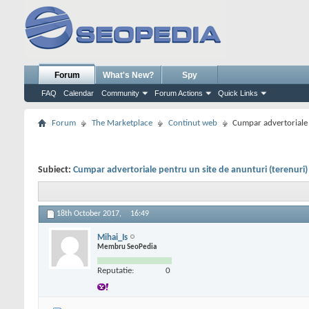
Forum
What's New?
Spy
FAQ
Calendar
Community
Forum Actions
Quick Links
Forum
The Marketplace
Continut web
Cumpar advertoriale 
Subiect:
Cumpar advertoriale pentru un site de anunturi (terenuri)
18th October 2017,
16:49
Mihai_Is
Membru SeoPedia
Reputatie:
0