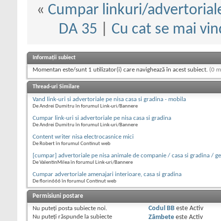
«
Cumpar linkuri/advertorial
DA 35
|
Cu cat se mai vi
Informații subiect
Momentan este/sunt 1 utilizator(i) care navighează în acest subiect.
(0 m
Thread-uri Similare
Vand link-uri si advertoriale pe nisa casa si gradina - mobila
De Andrei Dumitru în forumul Link-uri/Bannere
Cumpar link-uri si advertoriale pe nisa casa si gradina
De Andrei Dumitru în forumul Link-uri/Bannere
Content writer nisa electrocasnice mici
De Robert în forumul Continut web
[cumpar] advertoriale pe nisa animale de companie / casa si gradina / ge
De ValentinMilea în forumul Link-uri/Bannere
Cumpar advertoriale amenajari interioare, casa si gradina
De florin666 în forumul Continut web
Permisiuni postare
Nu puteţi
posta subiecte noi.
Codul BB
este
Activ
Nu puteţi
răspunde la subiecte
Zâmbete
este
Activ