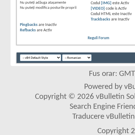
Nu puteţi
adăuga ataşamente
Codul
[IMG]
este
Activ
Nu puteţi
modifica posturile proprii
[VIDEO]
code is
Activ
Codul HTML este
Inactiv
Trackbacks
are
Inactiv
Pingbacks
are
Inactiv
Refbacks
are
Activ
Reguli Forum
Fus orar: GM
Powered by vBu
Copyright © 2026 vBulletin Solu
Search Engine Frien
Traducere vBullet
Copyright 