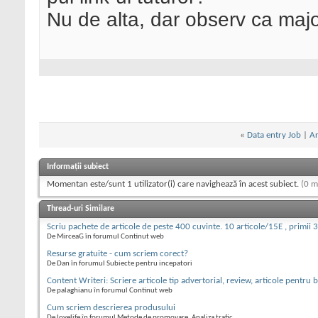
Nu de alta, dar observ ca major
«
Data entry Job
|
Ar
Informații subiect
Momentan este/sunt 1 utilizator(i) care navighează în acest subiect.
(0 m
Thread-uri Similare
Scriu pachete de articole de peste 400 cuvinte. 10 articole/15E , primii 
De MirceaG în forumul Continut web
Resurse gratuite - cum scriem corect?
De Dan în forumul Subiecte pentru incepatori
Content Writeri: Scriere articole tip advertorial, review, articole pentru b
De palaghianu în forumul Continut web
Cum scriem descrierea produsului
De lovelife în forumul Metode de promovare, Analiza trafic.