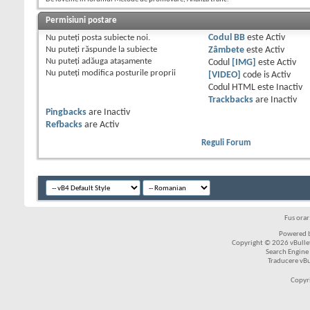
Permisiuni postare
Nu puteţi
posta subiecte noi.
Codul BB
este
Activ
Nu puteţi
răspunde la subiecte
Zâmbete
este
Activ
Nu puteţi
adăuga ataşamente
Codul
[IMG]
este
Activ
Nu puteţi
modifica posturile proprii
[VIDEO]
code is
Activ
Codul HTML este
Inactiv
Trackbacks
are
Inactiv
Pingbacks
are
Inactiv
Refbacks
are
Activ
Reguli Forum
Fus ora
Powered b
Copyright © 2026 vBulleti
Search Engine
Traducere vB
Copyr