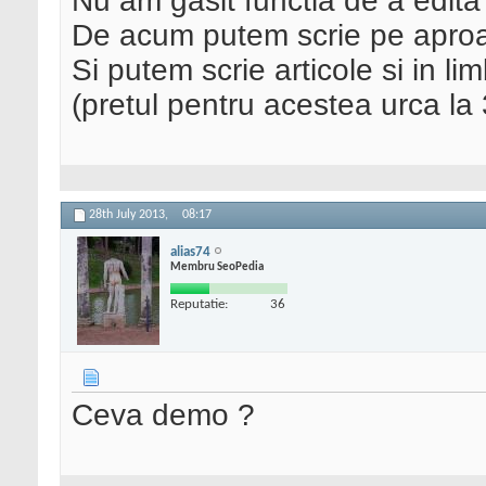
Nu am gasit functia de a edita 
De acum putem scrie pe aproa
Si putem scrie articole si in l
(pretul pentru acestea urca la
28th July 2013,
08:17
alias74
Membru SeoPedia
Reputatie:
36
Ceva demo ?