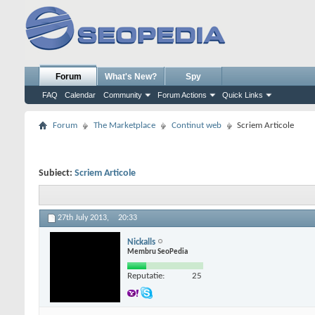
Forum
What's New?
Spy
FAQ
Calendar
Community
Forum Actions
Quick Links
Forum
The Marketplace
Continut web
Scriem Articole
Subiect:
Scriem Articole
27th July 2013,
20:33
Nickalls
Membru SeoPedia
Reputatie:
25