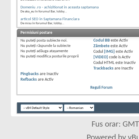
Domeniu .ro - achizitionat in aceasta saptamana
De aka_eu în forumul Bar, lobby...
articol SEO in Saptamana Financiara
De misu în forumul Bar, lobby...
Permisiuni postare
Nu puteţi
posta subiecte noi.
Codul BB
este
Activ
Nu puteţi
răspunde la subiecte
Zâmbete
este
Activ
Nu puteţi
adăuga ataşamente
Codul
[IMG]
este
Activ
Nu puteţi
modifica posturile proprii
[VIDEO]
code is
Activ
Codul HTML este
Inactiv
Trackbacks
are
Inactiv
Pingbacks
are
Inactiv
Refbacks
are
Activ
Reguli Forum
Fus orar: GM
Powered by vBu