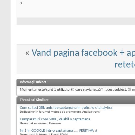
?
«
Vand pagina facebook + apl
retet
Informații subiect
Momentan este/sunt 1 utilizator(i) care navighează în acest subiect.
(0 m
Thread-uri Similare
Cum sa faci 38k unici pe saptamana in trafic.ro si analytics
De Butcher în forumul Metode de promovare, Analiza trafic.
Cumparaturi.com 500E, Valabil o saptamana
De nomak în forumul Domenii
Nr.1 in GOOGLE intr-o saptamana ..... FERITI-VA ;)
De musashi în forumul E-mail SPAM