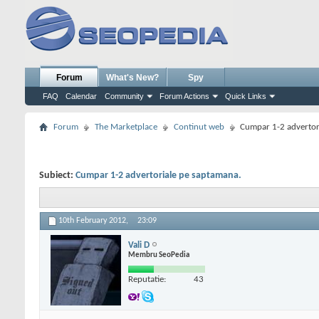
Forum
What's New?
Spy
FAQ
Calendar
Community
Forum Actions
Quick Links
Forum
The Marketplace
Continut web
Cumpar 1-2 advertor
Subiect:
Cumpar 1-2 advertoriale pe saptamana.
10th February 2012,
23:09
Vali D
Membru SeoPedia
Reputatie:
43