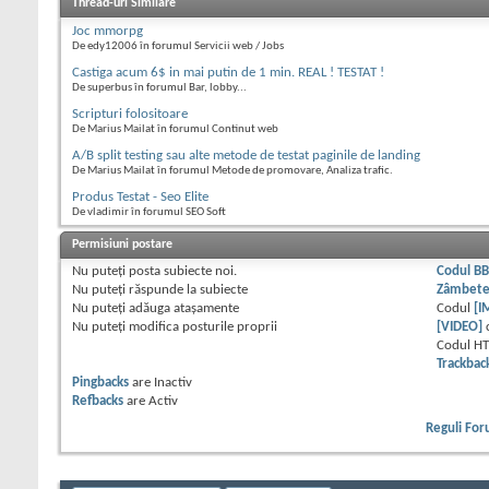
Thread-uri Similare
Joc mmorpg
De edy12006 în forumul Servicii web / Jobs
Castiga acum 6$ in mai putin de 1 min. REAL ! TESTAT !
De superbus în forumul Bar, lobby...
Scripturi folositoare
De Marius Mailat în forumul Continut web
A/B split testing sau alte metode de testat paginile de landing
De Marius Mailat în forumul Metode de promovare, Analiza trafic.
Produs Testat - Seo Elite
De vladimir în forumul SEO Soft
Permisiuni postare
Nu puteţi
posta subiecte noi.
Codul B
Nu puteţi
răspunde la subiecte
Zâmbet
Nu puteţi
adăuga ataşamente
Codul
[I
Nu puteţi
modifica posturile proprii
[VIDEO]
Codul H
Trackbac
Pingbacks
are
Inactiv
Refbacks
are
Activ
Reguli Fo