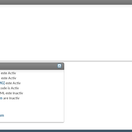
B
este
Activ
e
este
Activ
MG]
este
Activ
code is
Activ
TML este
Inactiv
ks
are
Inactiv
rum