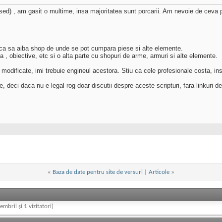
d) , am gasit o multime, insa majoritatea sunt porcarii. Am nevoie de ceva pu
ca sa aiba shop de unde se pot cumpara piese si alte elemente.
ta , obiective, etc si o alta parte cu shopuri de arme, armuri si alte elemente.
modificate, imi trebuie engineul acestora. Stiu ca cele profesionale costa, ins
re, deci daca nu e legal rog doar discutii despre aceste scripturi, fara linkuri
«
Baza de date pentru site de versuri
|
Articole
»
embrii și 1 vizitatori)