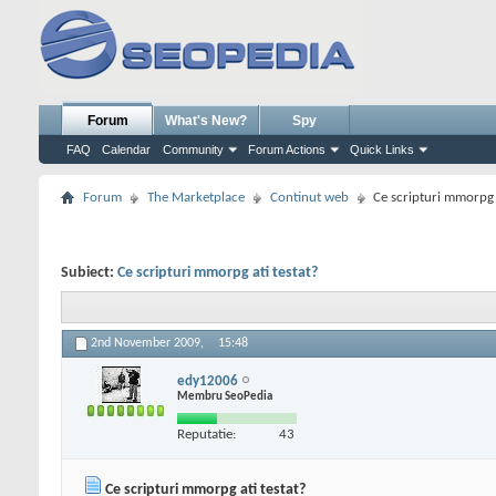
Forum
What's New?
Spy
FAQ
Calendar
Community
Forum Actions
Quick Links
Forum
The Marketplace
Continut web
Ce scripturi mmorpg a
Subiect:
Ce scripturi mmorpg ati testat?
2nd November 2009,
15:48
edy12006
Membru SeoPedia
Reputatie:
43
Ce scripturi mmorpg ati testat?