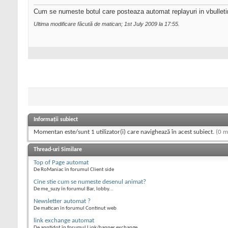
Cum se numeste botul care posteaza automat replayuri in vbulleti
Ultima modificare făcută de matican; 1st July 2009 la
17:55
.
Informații subiect
Momentan este/sunt 1 utilizator(i) care navighează în acest subiect.
(0 m
Thread-uri Similare
Top of Page automat
De RoManiac în forumul Client side
Cine stie cum se numeste desenul animat?
De me_suzy în forumul Bar, lobby...
Newsletter automat ?
De matican în forumul Continut web
link exchange automat
De anntidot în forumul Link/banner exchange