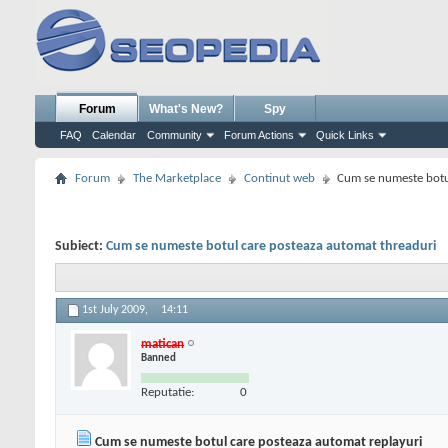
Forum
What's New?
Spy
FAQ
Calendar
Community
Forum Actions
Quick Links
Forum
The Marketplace
Continut web
Cum se numeste botu
Subiect:
Cum se numeste botul care posteaza automat threaduri
1st July 2009,
14:11
matican
Banned
Reputatie:
0
Cum se numeste botul care posteaza automat replayuri