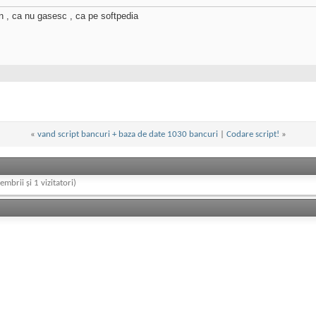
n , ca nu gasesc , ca pe softpedia
«
vand script bancuri + baza de date 1030 bancuri
|
Codare script!
»
embrii și 1 vizitatori)