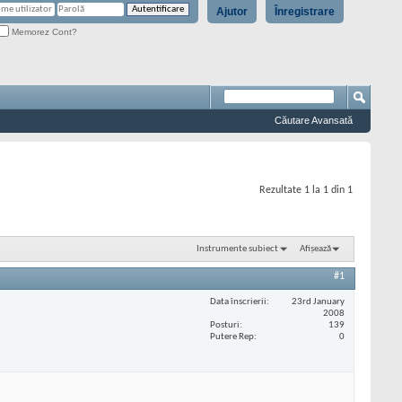
Ajutor
Înregistrare
Memorez Cont?
Căutare Avansată
Rezultate 1 la 1 din 1
Instrumente subiect
Afișează
#1
Data înscrierii
23rd January
2008
Posturi
139
Putere Rep
0