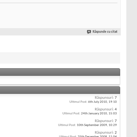
Răspunde cu citat
Răspunsuri:
7
Ultimul Post:
6th July 2010,
19:10
Răspunsuri:
4
Ultimul Post:
24th January 2010,
15:03
Răspunsuri:
7
Ultimul Post:
10th September 2009,
10:29
Răspunsuri:
2
Ultimul Post:
25th December 2008,
11:04