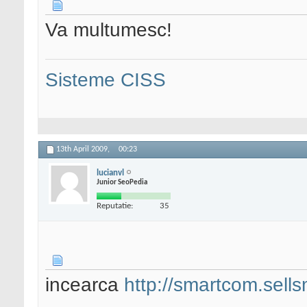
Va multumesc!
Sisteme CISS
13th April 2009,
00:23
lucianvl
Junior SeoPedia
Reputatie:
35
incearca
http://smartcom.sellsm