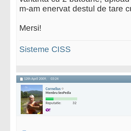
m-am enervat destul de tare
Mersi!
Sisteme CISS
12th April 2009,
03:24
Cornelius
Membru SeoPedia
Reputatie:
32