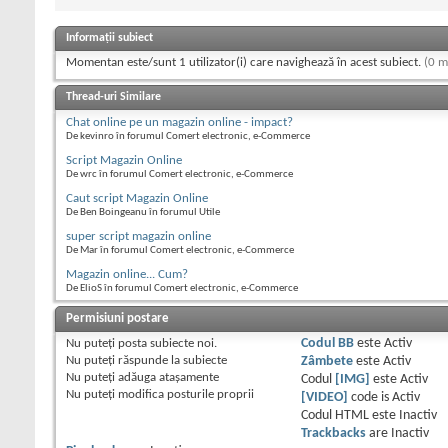
Informații subiect
Momentan este/sunt 1 utilizator(i) care navighează în acest subiect.
(0 m
Thread-uri Similare
Chat online pe un magazin online - impact?
De kevinro în forumul Comert electronic, e-Commerce
Script Magazin Online
De wrc în forumul Comert electronic, e-Commerce
Caut script Magazin Online
De Ben Boingeanu în forumul Utile
super script magazin online
De Mar în forumul Comert electronic, e-Commerce
Magazin online... Cum?
De ElioS în forumul Comert electronic, e-Commerce
Permisiuni postare
Nu puteţi
posta subiecte noi.
Codul BB
este
Activ
Nu puteţi
răspunde la subiecte
Zâmbete
este
Activ
Nu puteţi
adăuga ataşamente
Codul
[IMG]
este
Activ
Nu puteţi
modifica posturile proprii
[VIDEO]
code is
Activ
Codul HTML este
Inactiv
Trackbacks
are
Inactiv