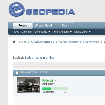
Forum
What's New?
Spy
FAQ
Calendar
Community
Forum Actions
Quick Links
Forum
Chestiuni generale
Comert electronic, e-Commerce
Subiect:
Script magazin online
12th April 2009,
00:53
Federals
Ambasador
Reputatie:
36