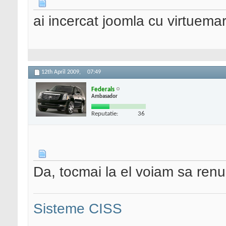
ai incercat joomla cu virtuemar
12th April 2009,
07:49
Federals
Ambasador
Reputatie:
36
Da, tocmai la el voiam sa ren
Sisteme CISS