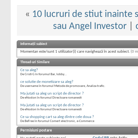
«
10 lucruri de stiut inainte 
sau Angel Investor
|
Informații subiect
Momentan este/sunt 1 utilizator(i) care navighează în acest subiect.
(0 m
Thread-uri Similare
Ce sa aleg?
De Cristi G în forumul Bar, lobby...
ce solutie de monetizare sa aleg?
De username în forumul Metode de promovare, Analiza trafic.
Ma jutati sa aleg un script de director ?
De eNoston în forumul Directoare romanesti
Ma jutati sa aleg un script de director ?
De eNoston în forumul Directoare romanesti
Ce sa shopping cart sa aleg dintre cele doua ?
De BeFree în forumul Comert electronic, e-Commerce
Permisiuni postare