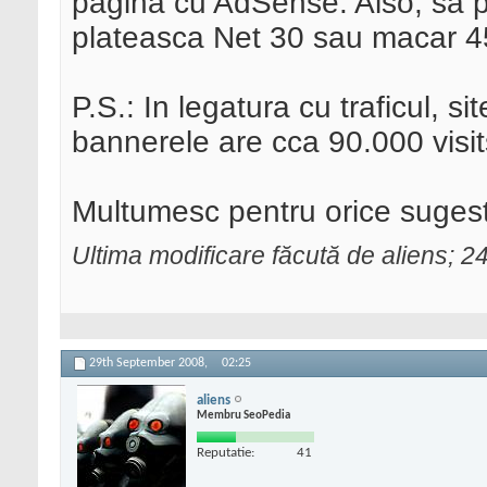
pagina cu AdSense. Also, sa po
plateasca Net 30 sau macar 4
P.S.: In legatura cu traficul, si
bannerele are cca 90.000 visi
Multumesc pentru orice sugest
Ultima modificare făcută de aliens; 
29th September 2008,
02:25
aliens
Membru SeoPedia
Reputatie:
41