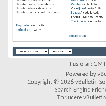
Nu puteţi
posta subiecte noi.
Codul BB
este
Activ
Nu puteţi
răspunde la subiecte
Zâmbete
este
Activ
Nu puteţi
adăuga ataşamente
Codul
[IMG]
este
Activ
Nu puteţi
modifica posturile proprii
[VIDEO]
code is
Activ
Codul HTML este
Inactiv
Trackbacks
are
Inactiv
Pingbacks
are
Inactiv
Refbacks
are
Activ
Reguli Forum
Fus orar: GM
Powered by vBu
Copyright © 2026 vBulletin Solu
Search Engine Frien
Traducere vBullet