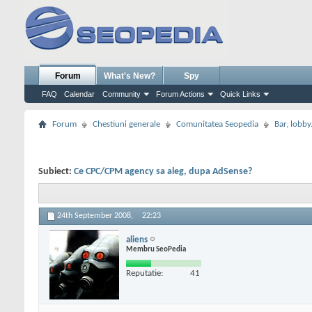
Forum
What's New?
Spy
FAQ
Calendar
Community
Forum Actions
Quick Links
Forum
Chestiuni generale
Comunitatea Seopedia
Bar, lobby.
Subiect:
Ce CPC/CPM agency sa aleg, dupa AdSense?
24th September 2008,
22:23
aliens
Membru SeoPedia
Reputatie:
41