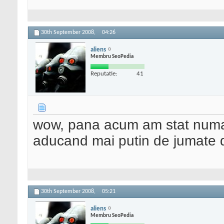
30th September 2008,
04:26
aliens
Membru SeoPedia
Reputatie:
41
wow, pana acum am stat numai
aducand mai putin de jumate 
30th September 2008,
05:21
aliens
Membru SeoPedia