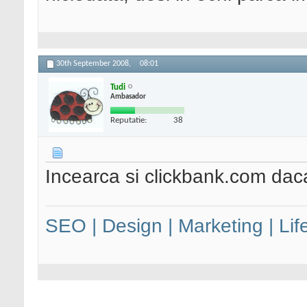
30th September 2008,
08:01
Tudi
Ambasador
Reputatie:
38
Incearca si clickbank.com daca
SEO | Design | Marketing | Lif