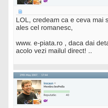
LOL, credeam ca e ceva mai se
ales cel romanesc,
www. e-piata.ro , daca dai deta
acolo vezi mailul direct! ..
29th May 2007,
17:44
inscaun
Membru SeoPedia
Reputatie:
40