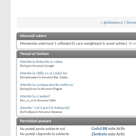
«
ghidwww.ro
|
Domen
Informații subiect
Momentan este/sunt 1 utilizator(i) care navighează în acest subiect.
(0 m
Thread-uri Similare
Atentie la linkurile in retea
De big în forumul Google
Atentie la Utilis.ro si codul lor
De tataraseni în forumul Bar, lobby...
Atentie la cumparaturile-mele.ro/
De hyp3rion în forumul Plagiat
Atentie la crawleri!
De c_n_m în forumul Utile
Atentie ! Cei Care Fol Adwords!
De FireEyes în forumul Adsense
Permisiuni postare
Nu puteţi
posta subiecte noi.
Codul BB
este
Activ
Nu puteţi
răspunde la subiecte
Zâmbete
este
Activ