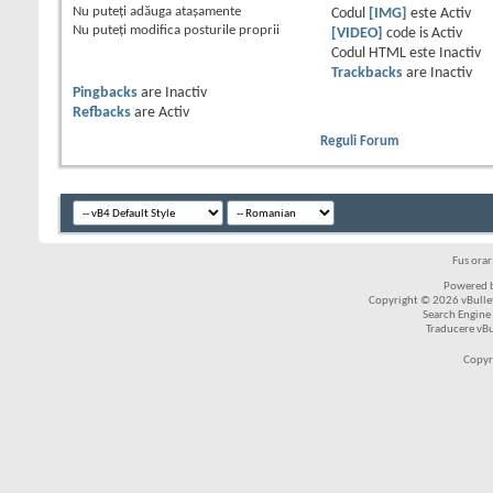
Nu puteţi
adăuga ataşamente
Codul
[IMG]
este
Activ
Nu puteţi
modifica posturile proprii
[VIDEO]
code is
Activ
Codul HTML este
Inactiv
Trackbacks
are
Inactiv
Pingbacks
are
Inactiv
Refbacks
are
Activ
Reguli Forum
Fus ora
Powered b
Copyright © 2026 vBulleti
Search Engine
Traducere vB
Copyr