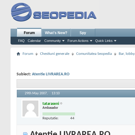
Forum
What's New?
Spy
FAQ
Calendar
Community
Forum Actions
Quick Links
Forum
Chestiuni generale
Comunitatea Seopedia
Bar, lobby.
Subiect:
Atentie LIVRAREA.RO
29th May 2007,
13:10
tataraseni
Ambasador
Reputatie:
44
Atentie LIVRAREA.RO