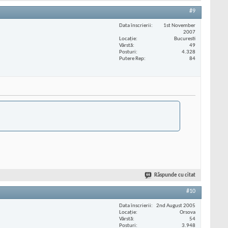
#9
Data înscrierii
1st November
2007
Locaţie
Bucuresti
Vârstă
49
Posturi
4.328
Putere Rep
84
Răspunde cu citat
#10
Data înscrierii
2nd August 2005
Locaţie
Orsova
Vârstă
54
Posturi
3.948