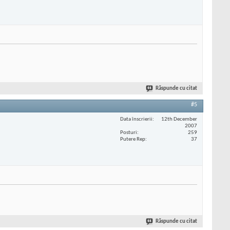
Răspunde cu citat
#5
Data înscrierii
12th December
2007
Posturi
259
Putere Rep
37
Răspunde cu citat