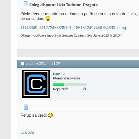
Coleg disparut Liviu Tudoran-Dragota
Zilele trecute ma intreba o domnita pe fb daca stiu ceva de
Liviu
,
de sinucidere
11143349_811272465635191_1861512497458754693_o.jpg
Ultima modificare făcută de Serban Cristian; 3rd June 2015 la
20:54
.
3rd June 2015,
21:29
Pami
Membru SeoPedia
Reputatie:
38
Refuz sa cred!
Craiova