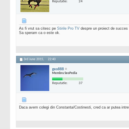
Reputatie:
24
As fi vrut sa citesc pe
Stirile Pro TV
despre un proiect de succes al
Sa speram ca o este ok.
3rd June 2015,
22:40
geo888
Membru SeoPedia
Reputatie:
37
Daca avem colegi din Constanta/Costinesti, cred ca ar putea intreb