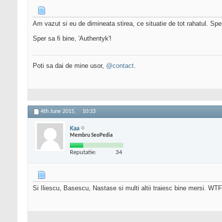
Am vazut si eu de dimineata stirea, ce situatie de tot rahatul. Sp
Sper sa fi bine, 'Authentyk'!
Poti sa dai de mine usor,
@contact
.
4th June 2015,
10:33
Kaa
Membru SeoPedia
Reputatie:
34
Si Iliescu, Basescu, Nastase si multi altii traiesc bine mersi. WT