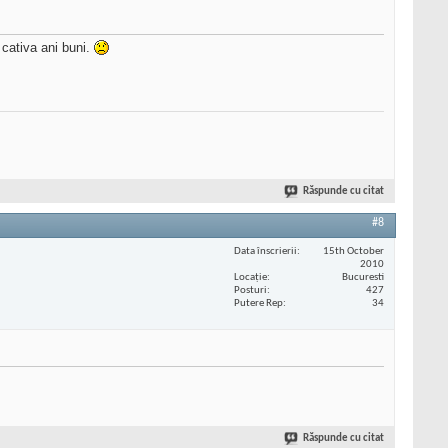
 cativa ani buni.
Răspunde cu citat
#8
Data înscrierii
15th October
2010
Locaţie
Bucuresti
Posturi
427
Putere Rep
34
Răspunde cu citat