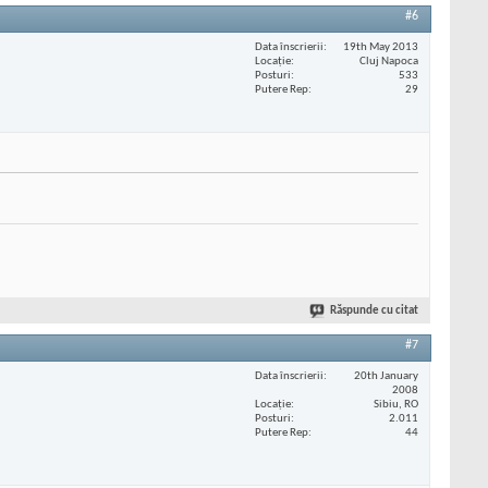
#6
Data înscrierii
19th May 2013
Locaţie
Cluj Napoca
Posturi
533
Putere Rep
29
Răspunde cu citat
#7
Data înscrierii
20th January
2008
Locaţie
Sibiu, RO
Posturi
2.011
Putere Rep
44