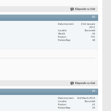
Răspunde cu citat
#3
Data înscrierii
21st January
2011
Locaţie
Bucuresti
Vârstă
46
Posturi
791
Putere Rep
48
Răspunde cu citat
#4
Data înscrierii
3rd March 2014
Locaţie
Bucuresti
Posturi
61
Putere Rep
24