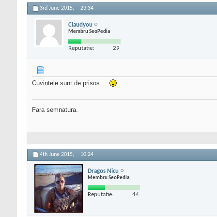
3rd June 2015,
23:34
Claudyou
Membru SeoPedia
Reputatie:
29
Cuvintele sunt de prisos ...
Fara semnatura.
4th June 2015,
10:24
Dragos Nicu
Membru SeoPedia
Reputatie:
44