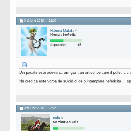
3rd June 2015,
22:02
Hakuna Matata
Membru SeoPedia
Reputatie:
48
Din pacate este adevarat, am gasit un articol pe care il puteti citi
Nu cred ca este vorba de suicid ci de o intamplare nefericita ... 
3rd June 2015,
22:36
Polo
Membru SeoPedia