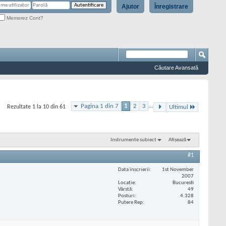
Ajutor
Înregistrare
Memorez Cont?
Căutare Avansată
Pagina 1 din 7
1
2
3
...
Rezultate 1 la 10 din 61
Ultimul
Instrumente subiect
Afișează
#1
Data înscrierii
1st November
2007
Locaţie
Bucuresti
Vârstă
49
Posturi
4.328
Putere Rep
84