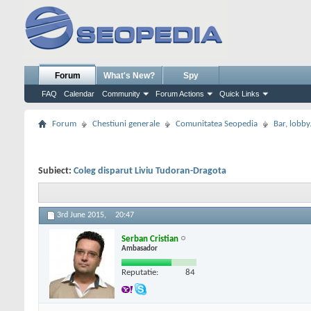
Forum
What's New?
Spy
FAQ
Calendar
Community
Forum Actions
Quick Links
Forum
Chestiuni generale
Comunitatea Seopedia
Bar, lobby.
Subiect:
Coleg disparut Liviu Tudoran-Dragota
3rd June 2015,
20:47
Serban Cristian
Ambasador
Reputatie:
84