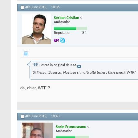
4th June 2015,
10:36
Serban Cristian
Ambasador
Reputatie:
84
Postat în original de
Kaa
Si Iliescu, Basescu, Nastase si multi altii traiesc bine mersi. WTF?
da, chiar, WTF ?
4th June 2015,
10:43
Sorin Frumuseanu
Ambasador