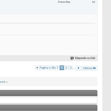
Putere Rep
66
Răspunde cu citat
Pagina 1 din 7
1
2
3
...
Ultimul
ount
»