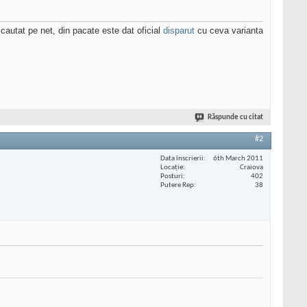
cautat pe net, din pacate este dat oficial
disparut
cu ceva varianta
Răspunde cu citat
#2
Data înscrierii
6th March 2011
Locaţie
Craiova
Posturi
402
Putere Rep
38