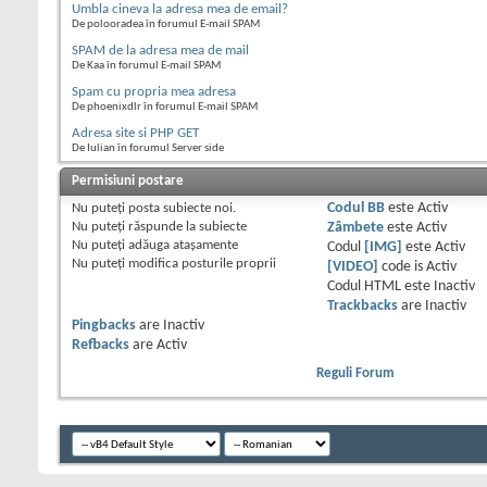
Umbla cineva la adresa mea de email?
De polooradea în forumul E-mail SPAM
SPAM de la adresa mea de mail
De Kaa în forumul E-mail SPAM
Spam cu propria mea adresa
De phoenixdlr în forumul E-mail SPAM
Adresa site si PHP GET
De Iulian în forumul Server side
Permisiuni postare
Nu puteţi
posta subiecte noi.
Codul BB
este
Activ
Nu puteţi
răspunde la subiecte
Zâmbete
este
Activ
Nu puteţi
adăuga ataşamente
Codul
[IMG]
este
Activ
Nu puteţi
modifica posturile proprii
[VIDEO]
code is
Activ
Codul HTML este
Inactiv
Trackbacks
are
Inactiv
Pingbacks
are
Inactiv
Refbacks
are
Activ
Reguli Forum