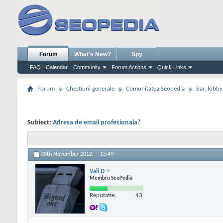
Forum
What's New?
Spy
FAQ
Calendar
Community
Forum Actions
Quick Links
Forum
Chestiuni generale
Comunitatea Seopedia
Bar, lobby.
Subiect:
Adresa de email profesionala?
30th November 2012,
15:49
Vali D
Membru SeoPedia
Reputatie:
43