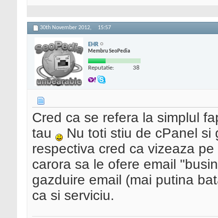
30th November 2012,
15:57
EHR
Membru SeoPedia
Reputatie:
38
Cred ca se refera la simplul f
tau
Nu toti stiu de cPanel si 
respectiva cred ca vizeaza pe 
carora sa le ofere email "busi
gazduire email (mai putina ba
ca si serviciu.