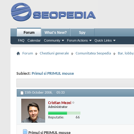
Forum
What's New?
Spy
FAQ
Calendar
Community
Forum Actions
Quick Links
Forum
Chestiuni generale
Comunitatea Seopedia
Bar, lobby.
Subiect:
Primul si PRIMUL mouse
15th October 2006,
05:33
Cristian Mezei
Administrator
Reputatie:
66
Primul si PRIMUL mouse