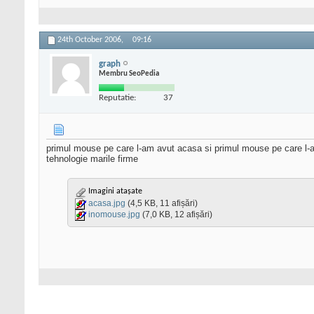
24th October 2006,
09:16
graph
Membru SeoPedia
Reputatie:
37
primul mouse pe care l-am avut acasa si primul mouse pe care l-am
tehnologie marile firme
Imagini atașate
acasa.jpg
(4,5 KB, 11 afișări)
inomouse.jpg
(7,0 KB, 12 afișări)