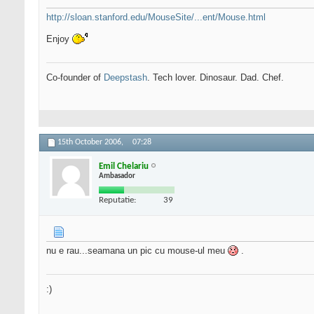
http://sloan.stanford.edu/MouseSite/...ent/Mouse.html
Enjoy
Co-founder of
Deepstash
. Tech lover. Dinosaur. Dad. Chef.
15th October 2006,
07:28
Emil Chelariu
Ambasador
Reputatie:
39
nu e rau...seamana un pic cu mouse-ul meu
.
:)