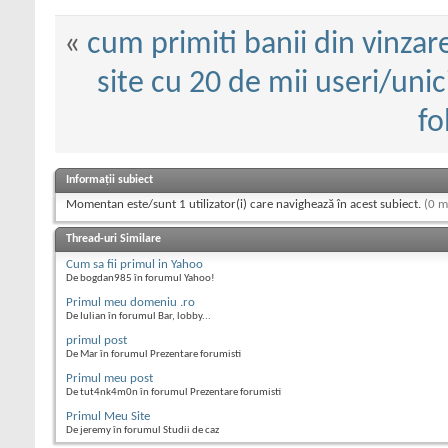
«
cum primiti banii din vinzare
site cu 20 de mii useri/unici
fo
Informații subiect
Momentan este/sunt 1 utilizator(i) care navighează în acest subiect.
(0 m
Thread-uri Similare
Cum sa fii primul in Yahoo
De bogdan985 în forumul Yahoo!
Primul meu domeniu .ro
De Iulian în forumul Bar, lobby...
primul post
De Mar în forumul Prezentare forumisti
Primul meu post
De tut4nk4m0n în forumul Prezentare forumisti
Primul Meu Site
De jeremy în forumul Studii de caz