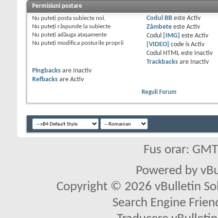
Permisiuni postare
Nu puteţi
posta subiecte noi.
Codul BB
este
Activ
Nu puteţi
răspunde la subiecte
Zâmbete
este
Activ
Nu puteţi
adăuga ataşamente
Codul
[IMG]
este
Activ
Nu puteţi
modifica posturile proprii
[VIDEO]
code is
Activ
Codul HTML este
Inactiv
Trackbacks
are
Inactiv
Pingbacks
are
Inactiv
Refbacks
are
Activ
Reguli Forum
Fus orar: GM
Powered by vBu
Copyright © 2026 vBulletin Solu
Search Engine Frien