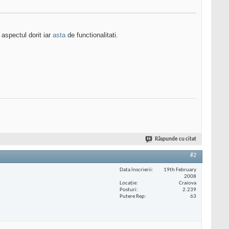
aspectul dorit iar
asta
de functionalitati.
Răspunde cu citat
#2
Data înscrierii
19th February
2008
Locaţie
Craiova
Posturi
2.239
Putere Rep
63