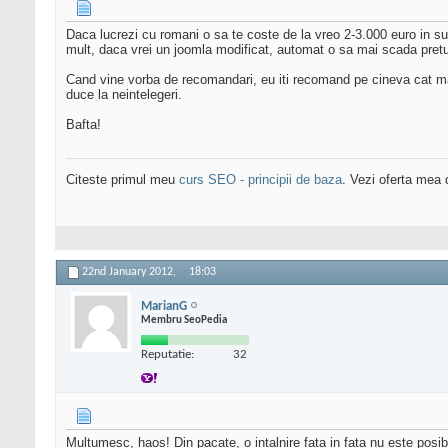
Daca lucrezi cu romani o sa te coste de la vreo 2-3.000 euro in sus.
mult, daca vrei un joomla modificat, automat o sa mai scada pretu
Cand vine vorba de recomandari, eu iti recomand pe cineva cat mai a
duce la neintelegeri.
Bafta!
Citeste primul meu
curs SEO - principii de baza
. Vezi oferta mea
22nd January 2012,
18:03
MarianG
Membru SeoPedia
Reputatie:
32
Multumesc, haos! Din pacate, o intalnire fata in fata nu este posib