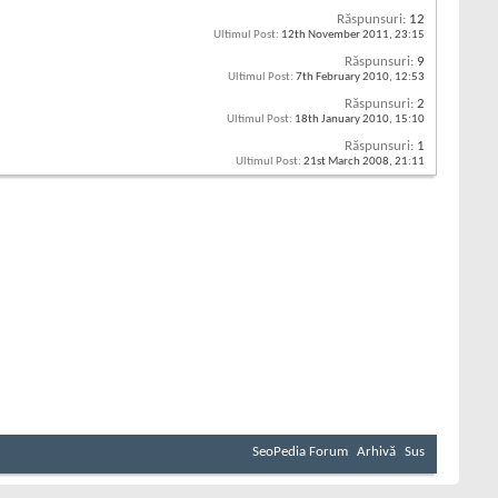
Răspunsuri:
12
Ultimul Post:
12th November 2011,
23:15
Răspunsuri:
9
Ultimul Post:
7th February 2010,
12:53
Răspunsuri:
2
Ultimul Post:
18th January 2010,
15:10
Răspunsuri:
1
Ultimul Post:
21st March 2008,
21:11
SeoPedia Forum
Arhivă
Sus