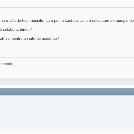
i si o alta de testimoniale. La o prima cautare,
asta
e ceva care se apropie de 
i colaborat direct?
lati voi pentru un site de acest tip?
omania