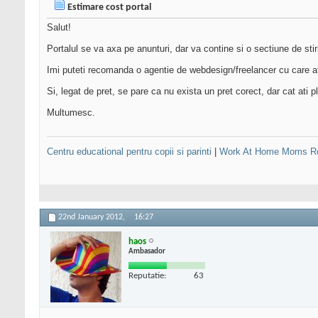
Estimare cost portal
Salut!
Portalul se va axa pe anunturi, dar va contine si o sectiune de stir
Imi puteti recomanda o agentie de webdesign/freelancer cu care at
Si, legat de pret, se pare ca nu exista un pret corect, dar cat ati p
Multumesc.
Centru educational pentru copii si parinti
|
Work At Home Moms R
22nd January 2012,
16:27
haos
Ambasador
Reputatie:
63