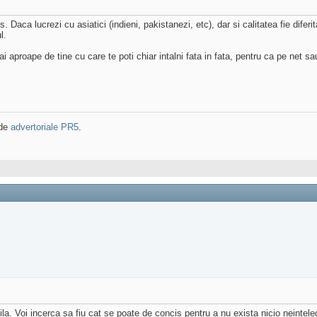
 Daca lucrezi cu asiatici (indieni, pakistanezi, etc), dar si calitatea fie difer
l.
proape de tine cu care te poti chiar intalni fata in fata, pentru ca pe net sau 
 de
advertoriale PR5
.
ila. Voi incerca sa fiu cat se poate de concis pentru a nu exista nicio neintele