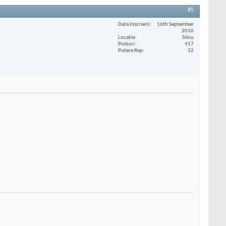
#5
Data înscrierii
16th September
2010
Locaţie
Sibiu
Posturi
417
Putere Rep
32