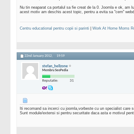
Nu tin neaparat ca portalul sa fie creat de la 0. Joomla e ok, am lu
acest motiv am deschis acest topic, pentru a evita sa ''cern'' webde
Centru educational pentru copii si parinti
|
Work At Home Moms R
22nd January 2012,
19:59
stefan_hellzone
Membru SeoPedia
Reputatie:
31
Iti recomand sa incerci cu joomla,vorbeste cu un specialist care s
Sunt module/extensi si pentru securitate daca asta e motivul pentru