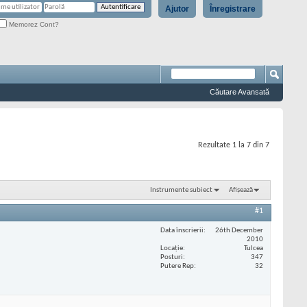
Ajutor
Înregistrare
Memorez Cont?
Căutare Avansată
Rezultate 1 la 7 din 7
Instrumente subiect
Afișează
#1
Data înscrierii
26th December
2010
Locaţie
Tulcea
Posturi
347
Putere Rep
32