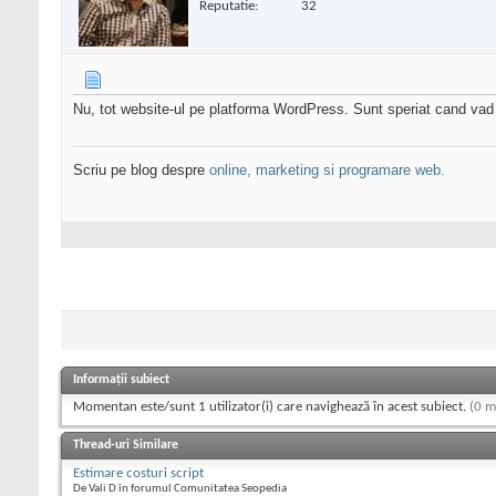
Reputatie:
32
Nu, tot website-ul pe platforma WordPress. Sunt speriat cand vad pr
Scriu pe blog despre
online, marketing si programare web.
Informații subiect
Momentan este/sunt 1 utilizator(i) care navighează în acest subiect.
(0 m
Thread-uri Similare
Estimare costuri script
De Vali D în forumul Comunitatea Seopedia