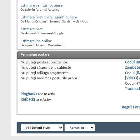
Estimare venituri adsense
De gaby în forumul Adsense
Estimare pret portal agentii turism
De Marius Cristian în forumul Servicii web / Jobs
estimare pret
De daniweb în forumul Google
Estimare joc online
De zrgiu în forumul Website-uri
Permisiuni postare
Nu puteţi
posta subiecte noi.
Codul B
Nu puteţi
răspunde la subiecte
Zâmbet
Nu puteţi
adăuga ataşamente
Codul
[I
Nu puteţi
modifica posturile proprii
[VIDEO]
Codul H
Trackbac
Pingbacks
are
Inactiv
Refbacks
are
Activ
Reguli Fo