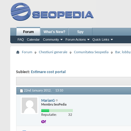
Forum
What's New?
Spy
FAQ
Calendar
Community
Forum Actions
Quick Links
Forum
Chestiuni generale
Comunitatea Seopedia
Bar, lobby.
Subiect:
Estimare cost portal
22nd January 2012,
13:10
MarianG
Membru SeoPedia
Reputatie:
32