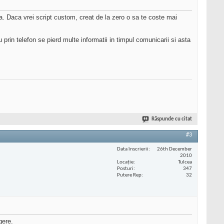
ita. Daca vrei script custom, creat de la zero o sa te coste mai
prin telefon se pierd multe informatii in timpul comunicarii si asta
Răspunde cu citat
#3
Data înscrierii
26th December
2010
Locaţie
Tulcea
Posturi
347
Putere Rep
32
gere.