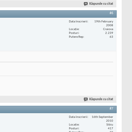
Răspunde cu citat
#6
Data înscrierii
19th February
2008
Locaţie
Craiova
Posturi
2.239
Putere Rep
63
Răspunde cu citat
#7
Data înscrierii
16th September
2010
Locaţie
Sibiu
Posturi
417