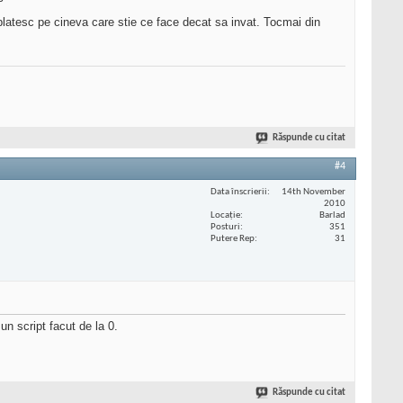
a platesc pe cineva care stie ce face decat sa invat. Tocmai din
Răspunde cu citat
#4
Data înscrierii
14th November
2010
Locaţie
Barlad
Posturi
351
Putere Rep
31
n script facut de la 0.
Răspunde cu citat