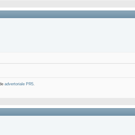
 de
advertoriale PR5
.