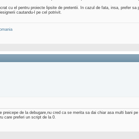
crat cu el pentru proiecte lipsite de pretentii. In cazul de fata, insa, prefer s
signerii cautandu-l pe cel potrivit.
omania
e preicepe de la debugare,nu cred ca se merita sa dai chiar asa multi bani pe u
 care preferi un script de la 0.