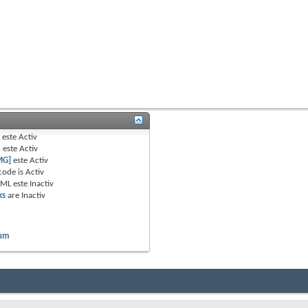
B
este
Activ
e
este
Activ
MG]
este
Activ
code is
Activ
TML este
Inactiv
ks
are
Inactiv
rum