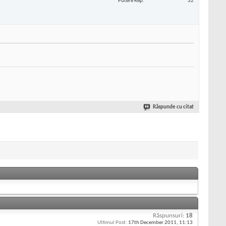
Putere Rep
32
Răspunde cu citat
Răspunsuri:
18
Ultimul Post:
17th December 2011,
11:13