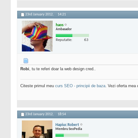
23rd January 2012,
14:21
haos
Ambasador
Reputatie:
63
Robi
, tu te referi doar la web design cred..
Citeste primul meu
curs SEO - principii de baza
. Vezi oferta mea
23rd January 2012,
18:54
Hapiuc Robert
Membru SeoPedia