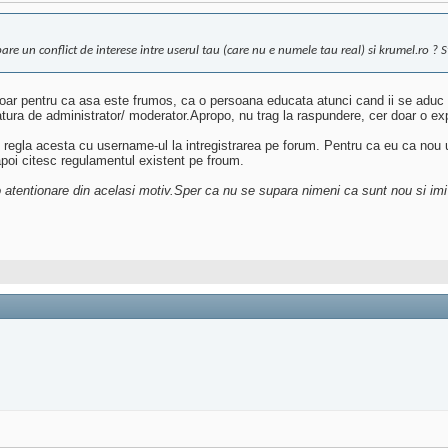
are un conflict de interese intre userul tau (care nu e numele tau real) si krumel.ro ? Sti
 doar pentru ca asa este frumos, ca o persoana educata atunci cand ii se aduc a
latura de administrator/ moderator.Apropo, nu trag la raspundere, cer doar o expl
egla acesta cu username-ul la intregistrarea pe forum. Pentru ca eu ca nou util
apoi citesc regulamentul existent pe froum.
o atentionare din acelasi motiv.Sper ca nu se supara nimeni ca sunt nou si im