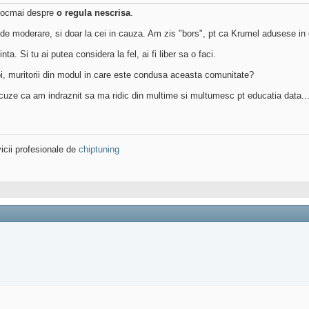
a tocmai despre
o regula nescrisa
.
i de moderare, si doar la cei in cauza. Am zis "bors", pt ca Krumel adusese in d
nta. Si tu ai putea considera la fel, ai fi liber sa o faci.
i, muritorii din modul in care este condusa aceasta comunitate?
cuze ca am indraznit sa ma ridic din multime si multumesc pt educatia data..
icii profesionale de
chiptuning