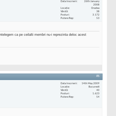
Data înscrierii
26th January
2008
Locaţie
Oradea
Vârstă
38
Posturi
3.172
Putere Rep
53
ntelegem ca pe ceilalti membri nu-i reprezinta deloc acest
#6
Data înscrierii
14th May 2009
Locaţie
Bucuresti
Vârstă
40
Posturi
1.623
Putere Rep
54