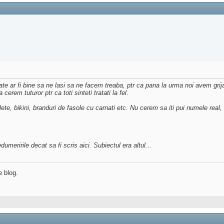
te ar fi bine sa ne lasi sa ne facem treaba, ptr ca pana la urma noi avem grij
rem tuturor ptr ca toti sinteti tratati la fel.
lete, bikini, branduri de fasole cu carnati etc. Nu cerem sa iti pui numele real,
dumeririle decat sa fi scris aici. Subiectul era altul...
e blog.