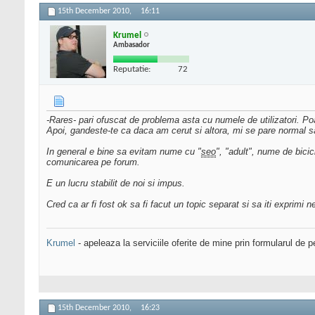
15th December 2010,
16:11
Krumel
Ambasador
Reputatie:
72
-Rares- pari ofuscat de problema asta cu numele de utilizatori. Poa
Apoi, gandeste-te ca daca am cerut si altora, mi se pare normal sa ce
In general e bine sa evitam nume cu "
seo
", "adult", nume de bicic
comunicarea pe forum.
E un lucru stabilit de noi si impus.
Cred ca ar fi fost ok sa fi facut un topic separat si sa iti exprimi ne
Krumel
- apeleaza la serviciile oferite de mine prin formularul de p
15th December 2010,
16:23