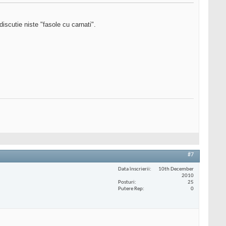
iscutie niste "fasole cu carnati".
.
#7
Data înscrierii
10th December
2010
Posturi
25
Putere Rep
0