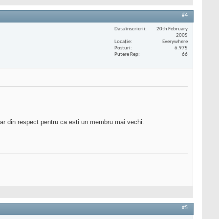
#4
Data înscrierii
20th February
2005
Locaţie
Everywhere
Posturi
6.975
Putere Rep
66
 dar din respect pentru ca esti un membru mai vechi.
#5