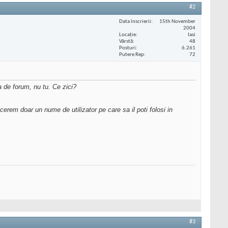
#2
Data înscrierii
15th November
2004
Locaţie
Iasi
Vârstă
48
Posturi
6.261
Putere Rep
72
a de forum, nu tu. Ce zici?
 cerem doar un nume de utilizator pe care sa il poti folosi in
#3