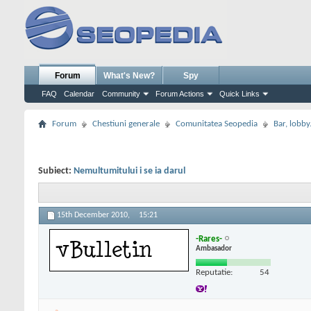
Forum
What's New?
Spy
FAQ
Calendar
Community
Forum Actions
Quick Links
Forum
Chestiuni generale
Comunitatea Seopedia
Bar, lobby.
Subiect:
Nemultumitului i se ia darul
15th December 2010,
15:21
-Rares-
Ambasador
Reputatie:
54