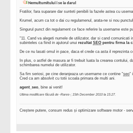
Nemultumitului i se ia darul
Fratilor, fara suparare dar sunteti penibili la fazele astea cu usern
Krumel, acum ca tot o dai cu regulamenul, arata-ne si nou punct
Singurul punct din regulament ce face referire la username este pu
"11. Cand va alegeti numele de utilizator, dar si cand comunicati
subinteles ca fiind in ajutorul unui
rezultat
SEO
pentru firma la c
De ce nu lasati omul in pace, daca el crede ca asta il reprezinta c
In plus, o astfel de masura ar fi trebuit luata la crearea contului
schimbarea numelui de utilizator.
Sa fim seriosi, pe cine deranjeaza un username ce contine "
seo
" 
Cred ca am absolvit cu totii scoala primara de multi ani.
agent_seo
, bine ai venit!
Ultima modificare făcută de -Rares-; 15th December 2010 la
15:27
.
Creștere putere, consum redus și optimizare software motor - serv