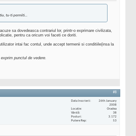
u, tu-ti permiti...
cuze sa dovedeasca contrariul lor, printr-o exprimare civilizata,
icatie, pentru ca oricum voi faceti ce doriti.
izator intai fac contul, unde accept termenii si conditiile(insa la
i exprim punctul de vedere.
#8
Data înscrierii
26th January
2008
Locaţie
Oradea
Vârstă
38
Posturi
3.172
Putere Rep
53