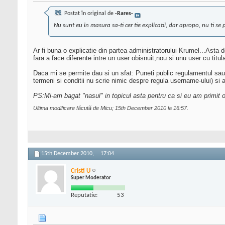
Postat în original de
-Rares-
Nu sunt eu in masura sa-ti cer tie explicatii, dar apropo, nu ti se p
Ar fi buna o explicatie din partea administratorului Krumel...Asta
fara a face diferente intre un user obisnuit,nou si unu user cu titu
Daca mi se permite dau si un sfat: Puneti public regulamentul sau r
termeni si conditii nu scrie nimic despre regula username-ului) si 
PS:Mi-am bagat "nasul" in topicul asta pentru ca si eu am primit 
Ultima modificare făcută de Micu; 15th December 2010 la
16:57
.
15th December 2010,
17:04
Cristi U
Super Moderator
Reputatie:
53