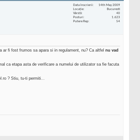
Data înscrierii
14th May 2009
Locaţie
Bucuresti
Vârstă
40
Posturi
1.623
Putere Rep
54
ar fi fost frumos sa apara si in regulament, nu? Ca altfel
nu vad
mal ca etapa asta de verificare a numelui de utilizator sa fie facuta
ro ? Stiu, tu-ti permiti...