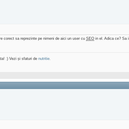
re corect sa reprezinte pe nimeni de aici un user cu
SEO
in el. Adica ce? Sa i
ta! :) Vezi și sfaturi de
nutritie
.