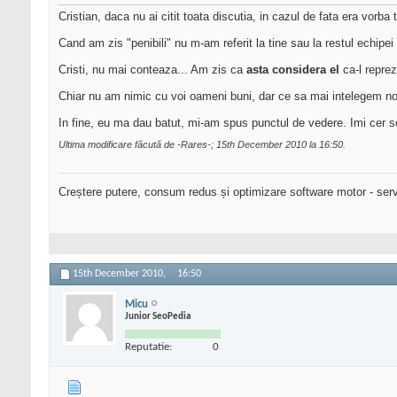
Cristian, daca nu ai citit toata discutia, in cazul de fata era vorb
Cand am zis "penibili" nu m-am referit la tine sau la restul echipe
Cristi, nu mai conteaza... Am zis ca
asta considera el
ca-l reprezi
Chiar nu am nimic cu voi oameni buni, dar ce sa mai intelegem no
In fine, eu ma dau batut, mi-am spus punctul de vedere. Imi cer s
Ultima modificare făcută de -Rares-; 15th December 2010 la
16:50
.
Creștere putere, consum redus și optimizare software motor - serv
15th December 2010,
16:50
Micu
Junior SeoPedia
Reputatie:
0