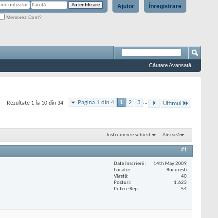
Ajutor
Înregistrare
Memorez Cont?
Căutare Avansată
Pagina 1 din 4
1
2
3
...
Rezultate 1 la 10 din 34
Ultimul
Instrumente subiect
Afișează
#1
Data înscrierii
14th May 2009
Locaţie
Bucuresti
Vârstă
40
Posturi
1.623
Putere Rep
54