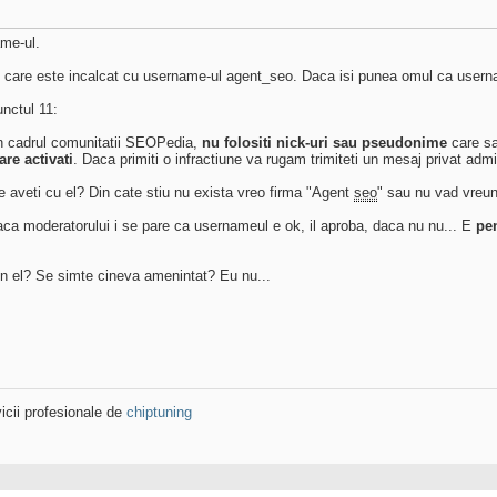
ame-ul.
ul care este incalcat cu username-ul agent_seo. Daca isi punea omul ca user
nctul 11:
 in cadrul comunitatii SEOPedia,
nu folositi nick-uri sau pseudonime
care s
are activati
. Daca primiti o infractiune va rugam trimiteti un mesaj privat admi
e aveti cu el? Din cate stiu nu exista vreo firma "Agent
seo
" sau nu vad vreu
, daca moderatorului i se pare ca usernameul e ok, il aproba, daca nu nu... E
pen
in el? Se simte cineva amenintat? Eu nu...
icii profesionale de
chiptuning