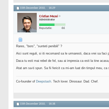
15th December 2010,
16:29
Cristian Mezei
Administrator
Reputatie:
66
Rares, "bors", "sunteti penibili" ?
Aici sunt reguli, si iti recomand sa le urmaresti, daca vrei sa faci
Daca tu esti mai rebel de fel, sau ai impresia ca esti la tine acas
Atat am sa-ti spun. Sa fii fericit ca mi-am luat din timpul meu, ca
Co-founder of
Deepstash
. Tech lover. Dinosaur. Dad. Chef.
15th December 2010,
16:36