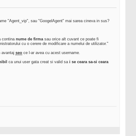
name "Agent_vip", sau "GoogelAgent" mai sarea cineva in sus?
a contina
nume de firma
sau orice alt cuvant ce poate fi
nistratorului cu o cerere de modificare a numelui de utilizator."
n avantaj
seo
ce l-ar avea cu acest username.
ibil
ca unui user gata creat si valid sa
i se ceara sa-si ceara