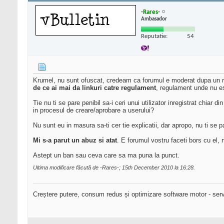
-Rares-
Ambasador
Reputatie:
54
Krumel, nu sunt ofuscat, credeam ca forumul e moderat dupa un reg
de ce ai mai da linkuri catre regulament
, regulament unde nu es
Tie nu ti se pare penibil sa-i ceri unui utilizator inregistrat chiar
in procesul de creare/aprobare a userului?
Nu sunt eu in masura sa-ti cer tie explicatii, dar apropo, nu ti se pa
Mi s-a parut un abuz si atat
. E forumul vostru faceti bors cu el, 
Astept un ban sau ceva care sa ma puna la punct.
Ultima modificare făcută de -Rares-; 15th December 2010 la
16:28
.
Creștere putere, consum redus și optimizare software motor - serv