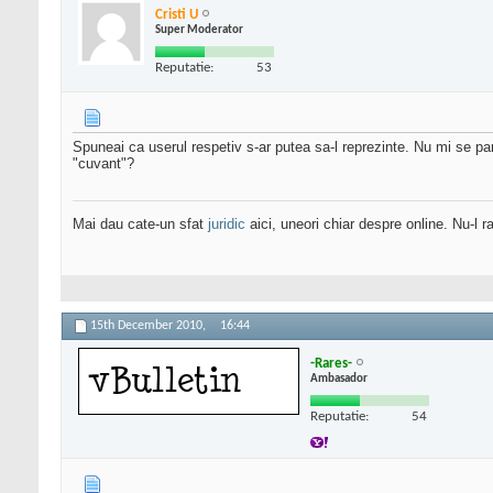
Cristi U
Super Moderator
Reputatie:
53
Spuneai ca userul respetiv s-ar putea sa-l reprezinte. Nu mi se pa
"cuvant"?
Mai dau cate-un sfat
juridic
aici, uneori chiar despre online. Nu-l ra
15th December 2010,
16:44
-Rares-
Ambasador
Reputatie:
54