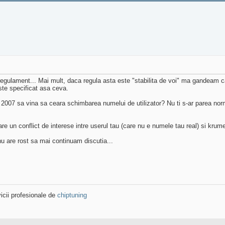
ulament... Mai mult, daca regula asta este "stabilita de voi" ma gandeam ca 
te specificat asa ceva.
 din 2007 sa vina sa ceara schimbarea numelui de utilizator? Nu ti s-ar parea nor
re un conflict de interese intre userul tau (care nu e numele tau real) si krumel.
nu are rost sa mai continuam discutia...
icii profesionale de
chiptuning