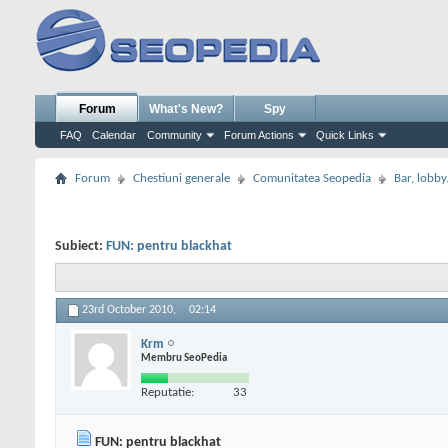
Forum
What's New?
Spy
FAQ
Calendar
Community
Forum Actions
Quick Links
Forum
Chestiuni generale
Comunitatea Seopedia
Bar, lobby.
Subiect:
FUN: pentru blackhat
23rd October 2010,
02:14
Krm
Membru SeoPedia
Reputatie:
33
FUN: pentru blackhat