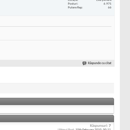
Locaţie
Everywhere
Posturi
6.975
Putere Rep
66
Răspunde cu citat
Răspunsuri:
7
Ultimul Post:
10th February 2010,
00:11