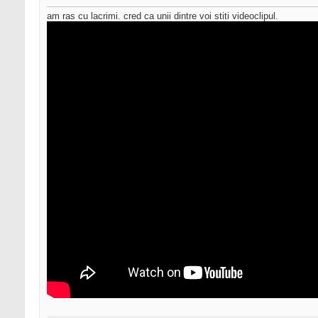
am ras cu lacrimi. cred ca unii dintre voi stiti videoclipul.