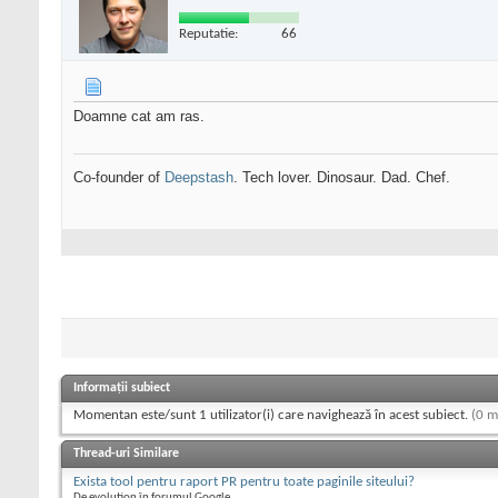
Reputatie:
66
Doamne cat am ras.
Co-founder of
Deepstash
. Tech lover. Dinosaur. Dad. Chef.
Informații subiect
Momentan este/sunt 1 utilizator(i) care navighează în acest subiect.
(0 m
Thread-uri Similare
Exista tool pentru raport PR pentru toate paginile siteului?
De evolution în forumul Google