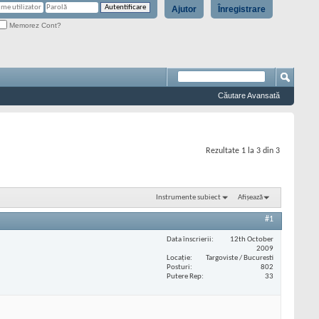
Ajutor
Înregistrare
Memorez Cont?
Căutare Avansată
Rezultate 1 la 3 din 3
Instrumente subiect
Afișează
#1
Data înscrierii
12th October
2009
Locaţie
Targoviste / Bucuresti
Posturi
802
Putere Rep
33