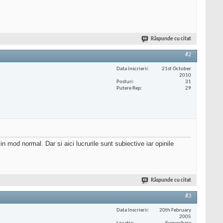
Răspunde cu citat
#2
Data înscrierii
21st October
2010
Posturi
31
Putere Rep
29
in mod normal. Dar si aici lucrurile sunt subiective iar opinile
Răspunde cu citat
#3
Data înscrierii
20th February
2005