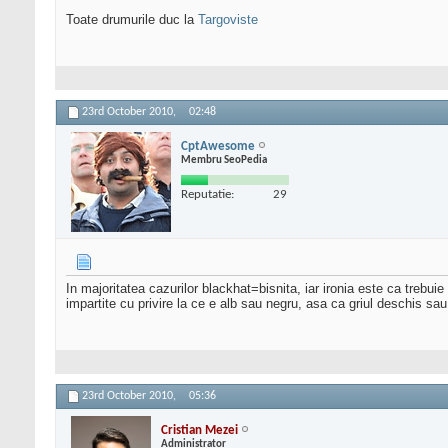
Toate drumurile duc la
Targoviste
23rd October 2010,
02:48
CptAwesome
Membru SeoPedia
Reputatie:
29
In majoritatea cazurilor blackhat=bisnita, iar ironia este ca trebuie
impartite cu privire la ce e alb sau negru, asa ca griul deschis sau
23rd October 2010,
05:36
Cristian Mezei
Administrator