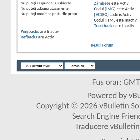
Nu puteţi
răspunde la subiecte
Zâmbete
este
Activ
Nu puteţi
adăuga ataşamente
Codul
[IMG]
este
Activ
Nu puteţi
modifica posturile proprii
[VIDEO]
code is
Activ
Codul HTML este
Inactiv
Trackbacks
are
Inactiv
Pingbacks
are
Inactiv
Refbacks
are
Activ
Reguli Forum
Fus orar: GM
Powered by vBu
Copyright © 2026 vBulletin Solu
Search Engine Frien
Traducere vBullet