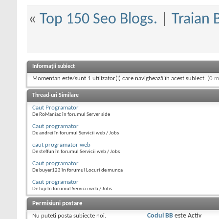
«
Top 150 Seo Blogs.
|
Traian 
Informații subiect
Momentan este/sunt 1 utilizator(i) care navighează în acest subiect.
(0 m
Thread-uri Similare
Caut Programator
De RoManiac în forumul Server side
Caut programator
De andrei în forumul Servicii web / Jobs
caut programator web
De steffun în forumul Servicii web / Jobs
Caut programator
De buyer123 în forumul Locuri de munca
Caut programator
De lup în forumul Servicii web / Jobs
Permisiuni postare
Nu puteţi
posta subiecte noi.
Codul BB
este
Activ