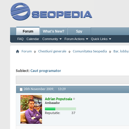
Forum
What's New?
Spy
FAQ
Calendar
Community
Forum Actions
Quick Links
Forum
Chestiuni generale
Comunitatea Seopedia
Bar, lobby.
Subiect:
Caut programator
26th November 2009,
13:29
Adrian Poputoaia
Ambasador
Reputatie:
37