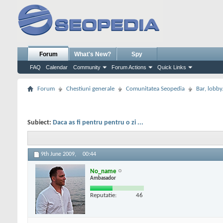
Forum
What's New?
Spy
FAQ
Calendar
Community
Forum Actions
Quick Links
Forum
Chestiuni generale
Comunitatea Seopedia
Bar, lobby.
Subiect:
Daca as fi pentru pentru o zi ...
9th June 2009,
00:44
No_name
Ambasador
Reputatie:
46