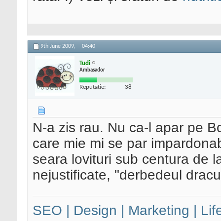
9th June 2009,
04:40
Tudi
Ambasador
Reputatie:
38
N-a zis rau. Nu ca-l apar pe B
care mie mi se par impardonab
seara lovituri sub centura de l
nejustificate, "derbedeul dracul
SEO | Design | Marketing | Lif