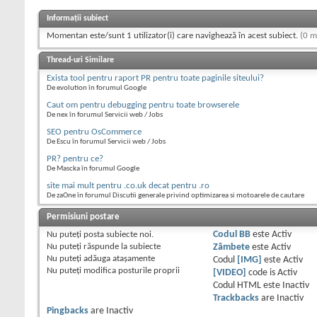
Informații subiect
Momentan este/sunt 1 utilizator(i) care navighează în acest subiect.
(0 m
Thread-uri Similare
Exista tool pentru raport PR pentru toate paginile siteului?
De evolution în forumul Google
Caut om pentru debugging pentru toate browserele
De nex în forumul Servicii web / Jobs
SEO pentru OsCommerce
De Escu în forumul Servicii web / Jobs
PR? pentru ce?
De Mascka în forumul Google
site mai mult pentru .co.uk decat pentru .ro
De zaOne în forumul Discutii generale privind optimizarea si motoarele de cautare
Permisiuni postare
Nu puteţi
posta subiecte noi.
Codul BB
este
Activ
Nu puteţi
răspunde la subiecte
Zâmbete
este
Activ
Nu puteţi
adăuga ataşamente
Codul
[IMG]
este
Activ
Nu puteţi
modifica posturile proprii
[VIDEO]
code is
Activ
Codul HTML este
Inactiv
Trackbacks
are
Inactiv
Pingbacks
are
Inactiv