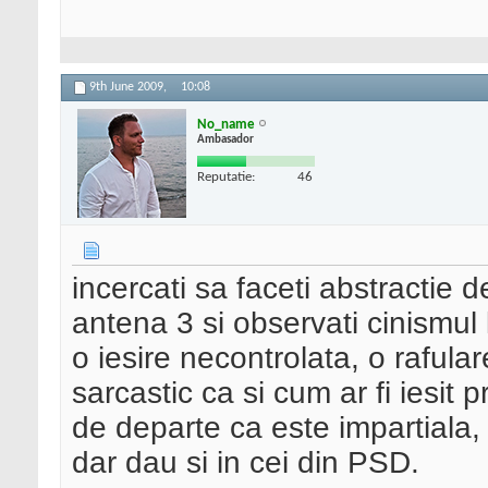
9th June 2009,
10:08
No_name
Ambasador
Reputatie:
46
incercati sa faceti abstractie d
antena 3 si observati cinismul 
o iesire necontrolata, o rafula
sarcastic ca si cum ar fi iesit 
de departe ca este impartiala,
dar dau si in cei din PSD.