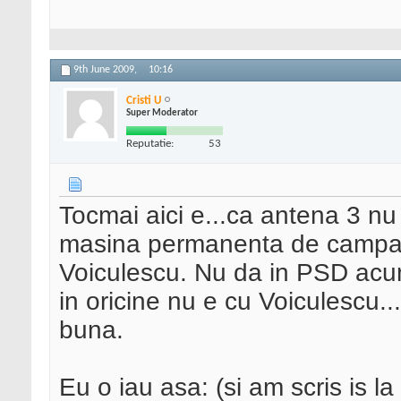
9th June 2009,
10:16
Cristi U
Super Moderator
Reputatie:
53
Tocmai aici e...ca antena 3 nu
masina permanenta de campani
Voiculescu. Nu da in PSD acum 
in oricine nu e cu Voiculescu.
buna.
Eu o iau asa: (si am scris is l