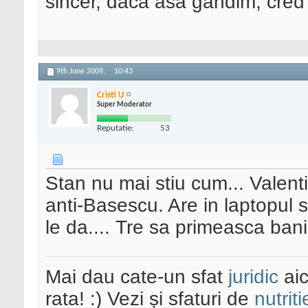
sincer, daca asa gandim, cred
9th June 2009,
10:43
Cristi U
Super Moderator
Reputatie:
53
Stan nu mai stiu cum... Valenti
anti-Basescu. Are in laptopul 
le da.... Tre sa primeasca ban
Mai dau cate-un sfat
juridic
aic
rata! :) Vezi și sfaturi de
nutriti