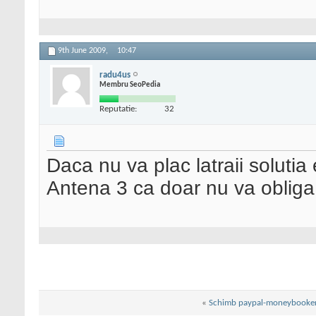
9th June 2009,
10:47
radu4us
Membru SeoPedia
Reputatie:
32
Daca nu va plac latraii solutia 
Antena 3 ca doar nu va obliga 
«
Schimb paypal-moneybooke