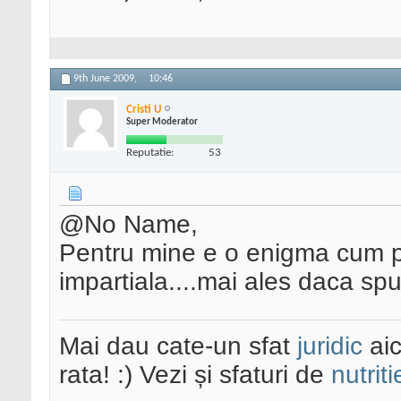
9th June 2009,
10:46
Cristi U
Super Moderator
Reputatie:
53
@No Name,
Pentru mine e o enigma cum pot
impartiala....mai ales daca spu
Mai dau cate-un sfat
juridic
aic
rata! :) Vezi și sfaturi de
nutriti