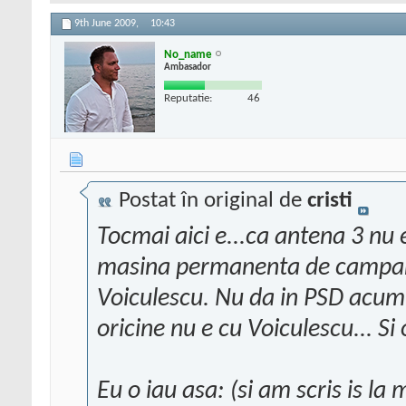
9th June 2009,
10:43
No_name
Ambasador
Reputatie:
46
Postat în original de
cristi
Tocmai aici e...ca antena 3 nu 
masina permanenta de campanie
Voiculescu. Nu da in PSD acum p
oricine nu e cu Voiculescu... S
Eu o iau asa: (si am scris is la