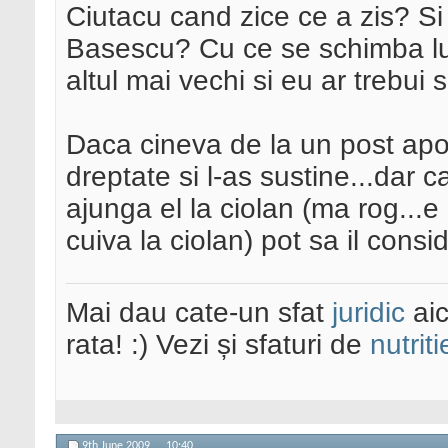
Ciutacu cand zice ce a zis? Si 
Basescu? Cu ce se schimba lu
altul mai vechi si eu ar trebui
Daca cineva de la un post apoli
dreptate si l-as sustine...dar 
ajunga el la ciolan (ma rog...
cuiva la ciolan) pot sa il consi
Mai dau cate-un sfat
juridic
aic
rata! :) Vezi și sfaturi de
nutriti
9th June 2009,
10:40