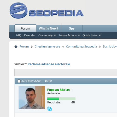
Forum
What's New?
Spy
FAQ
Calendar
Community
Forum Actions
Quick Links
Forum
Chestiuni generale
Comunitatea Seopedia
Bar, lobby.
Subiect:
Reclame adsense electorale
23rd May 2009,
15:40
Popescu Marian
Ambasador
Reputatie:
48