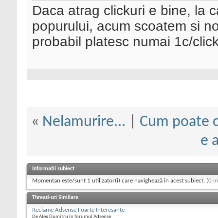
Daca atrag clickuri e bine, la 
popurului, acum scoatem si no
probabil platesc numai 1c/click
«
Nelamurire...
|
Cum poate c
e 
Informații subiect
Momentan este/sunt 1 utilizator(i) care navighează în acest subiect.
(0 m
Thread-uri Similare
Reclame Adsense Foarte Interesante
De Alex Dumitru în forumul Adsense