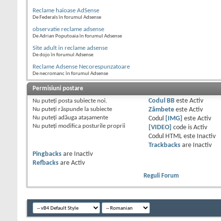
Reclame haioase AdSense
De Federals în forumul Adsense
observatie reclame adsense
De Adrian Poputoaia în forumul Adsense
Site adult in reclame adsense
De dojo în forumul Adsense
Reclame Adsense Necorespunzatoare
De necromanc în forumul Adsense
Permisiuni postare
Nu puteţi
posta subiecte noi.
Codul BB
este
Activ
Nu puteţi
răspunde la subiecte
Zâmbete
este
Activ
Nu puteţi
adăuga ataşamente
Codul
[IMG]
este
Activ
Nu puteţi
modifica posturile proprii
[VIDEO]
code is
Activ
Codul HTML este
Inactiv
Trackbacks
are
Inactiv
Pingbacks
are
Inactiv
Refbacks
are
Activ
Reguli Forum