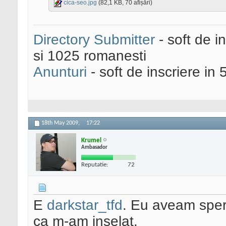
cica-seo.jpg
(82,1 KB, 70 afișări)
Directory Submitter
- soft de i
si 1025 romanesti
Anunturi
- soft de inscriere in 
18th May 2009,
17:22
Krumel
Ambasador
Reputatie:
72
E
darkstar_tfd
. Eu aveam spera
ca m-am inselat.