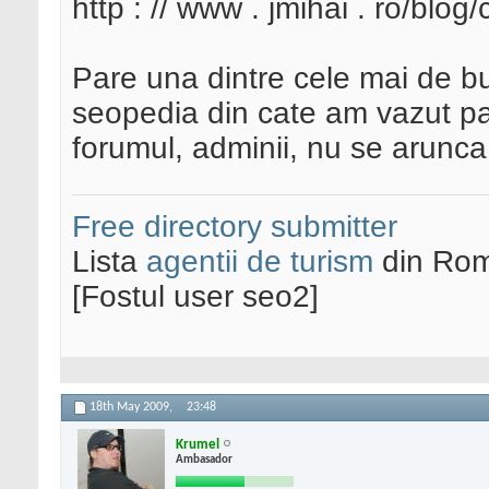
http : // www . jmihai . ro/blog
Pare una dintre cele mai de bun
seopedia din cate am vazut pa
forumul, adminii, nu se arunca 
Free directory submitter
Lista
agentii de turism
din Rom
[Fostul user seo2]
18th May 2009,
23:48
Krumel
Ambasador