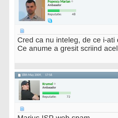
Popescu Marian
Ambasador
Reputatie:
48
Cred ca nu inteleg, de ce i-ati
Ce anume a gresit scriind acel
18th May 2009,
17:56
Krumel
Ambasador
Reputatie:
72
Marius ISP web spam.