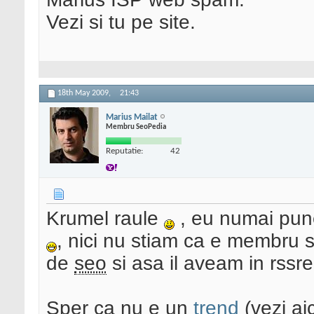
Vezi si tu pe site.
18th May 2009,
21:43
Marius Mailat
Membru SeoPedia
Reputatie:
42
Krumel raule
, eu numai pune
, nici nu stiam ca e membru 
de
seo
si asa il aveam in rssr
Sper ca nu e un
trend
(vezi ai