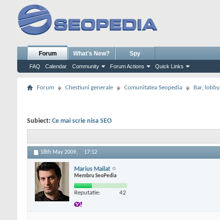
Forum
What's New?
Spy
FAQ
Calendar
Community
Forum Actions
Quick Links
Forum
Chestiuni generale
Comunitatea Seopedia
Bar, lobby.
Subiect:
Ce mai scrie nisa SEO
18th May 2009,
17:12
Marius Mailat
Membru SeoPedia
Reputatie:
42