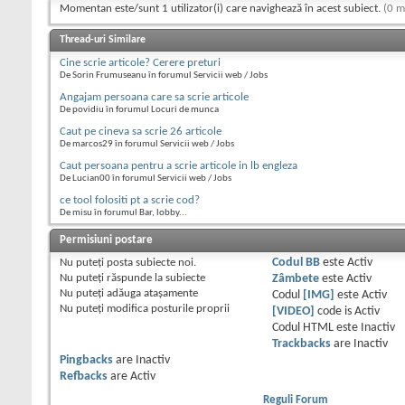
Momentan este/sunt 1 utilizator(i) care navighează în acest subiect.
(0 m
Thread-uri Similare
Cine scrie articole? Cerere preturi
De Sorin Frumuseanu în forumul Servicii web / Jobs
Angajam persoana care sa scrie articole
De povidiu în forumul Locuri de munca
Caut pe cineva sa scrie 26 articole
De marcos29 în forumul Servicii web / Jobs
Caut persoana pentru a scrie articole in lb engleza
De Lucian00 în forumul Servicii web / Jobs
ce tool folositi pt a scrie cod?
De misu în forumul Bar, lobby...
Permisiuni postare
Nu puteţi
posta subiecte noi.
Codul BB
este
Activ
Nu puteţi
răspunde la subiecte
Zâmbete
este
Activ
Nu puteţi
adăuga ataşamente
Codul
[IMG]
este
Activ
Nu puteţi
modifica posturile proprii
[VIDEO]
code is
Activ
Codul HTML este
Inactiv
Trackbacks
are
Inactiv
Pingbacks
are
Inactiv
Refbacks
are
Activ
Reguli Forum