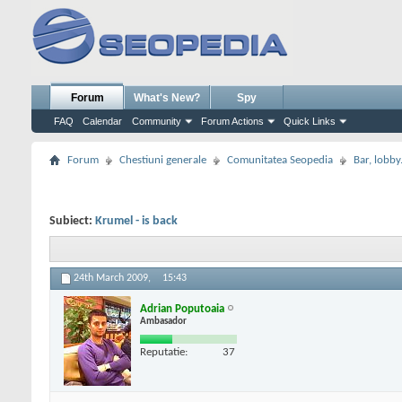
Forum
What's New?
Spy
FAQ
Calendar
Community
Forum Actions
Quick Links
Forum
Chestiuni generale
Comunitatea Seopedia
Bar, lobby.
Subiect:
Krumel - is back
24th March 2009,
15:43
Adrian Poputoaia
Ambasador
Reputatie:
37