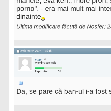
manele, eva kent, more pr0n, st
porno". - era mai mult mai inte
dinainte
Ultima modificare făcută de Nosfer; 
24th March 2009,
16:18
eugen
Membru SeoPedia
Reputatie:
38
Da, se pare că ban-ul i-a fost