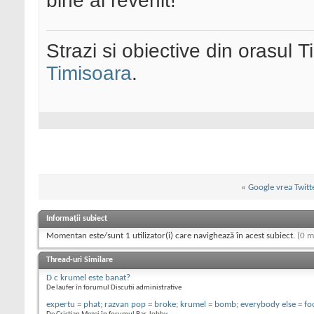
bine ai revenit!
Strazi si obiective din orasul 
Timisoara
.
«
Google vrea Twitt
Informații subiect
Momentan este/sunt 1 utilizator(i) care navighează în acest subiect.
(0 m
Thread-uri Similare
D c krumel este banat?
De laufer în forumul Discutii administrative
expertu = phat; razvan pop = broke; krumel = bomb; everybody else = fo