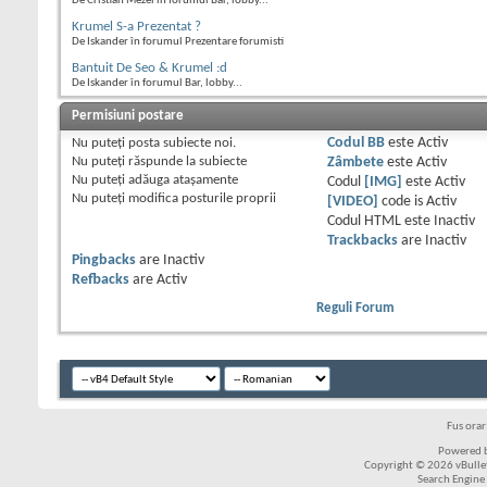
De Cristian Mezei în forumul Bar, lobby...
Krumel S-a Prezentat ?
De Iskander în forumul Prezentare forumisti
Bantuit De Seo & Krumel :d
De Iskander în forumul Bar, lobby...
Permisiuni postare
Nu puteţi
posta subiecte noi.
Codul BB
este
Activ
Nu puteţi
răspunde la subiecte
Zâmbete
este
Activ
Nu puteţi
adăuga ataşamente
Codul
[IMG]
este
Activ
Nu puteţi
modifica posturile proprii
[VIDEO]
code is
Activ
Codul HTML este
Inactiv
Trackbacks
are
Inactiv
Pingbacks
are
Inactiv
Refbacks
are
Activ
Reguli Forum
Fus ora
Powered b
Copyright © 2026 vBulleti
Search Engine