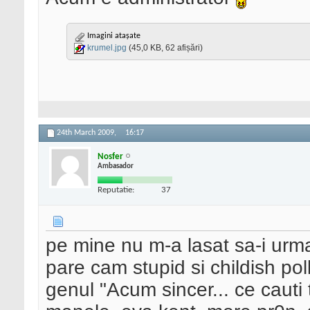
Imagini atașate
krumel.jpg
(45,0 KB, 62 afișări)
24th March 2009,
16:17
Nosfer
Ambasador
Reputatie:
37
pe mine nu m-a lasat sa-i urma
pare cam stupid si childish po
genul "Acum sincer... ce caut