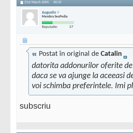
21st March 2009,
00:35
Augustin
Membru SeoPedia
Reputatie:
37
Postat în original de
Catalin
datorita addonurilor oferite d
daca se va ajunge la aceeasi d
voi schimba preferintele. Imi p
subscriu