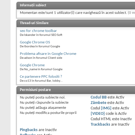
Informații subiect
Momentan este/sunt 1 utilizator(i) care navighează în acest subiect.
(0 m
Thread-uri Similare
seo for chrome toolbar
De Iskander în forumul SEO Soft
Google Chrome OS
De lbordea în forumul Google
Problema afisare in Google Chrome
De adson în forumul Client side
Google Chrome
De No_name în forumul Google
Ce partenere PPC folositi ?
De co13 în forumul Bar, lobby...
Permisiuni postare
Nu puteţi
posta subiecte noi.
Codul BB
este
Activ
Nu puteţi
răspunde la subiecte
Zâmbete
este
Activ
Nu puteţi
adăuga ataşamente
Codul
[IMG]
este
Activ
Nu puteţi
modifica posturile proprii
[VIDEO]
code is
Activ
Codul HTML este
Inactiv
Trackbacks
are
Inactiv
Pingbacks
are
Inactiv