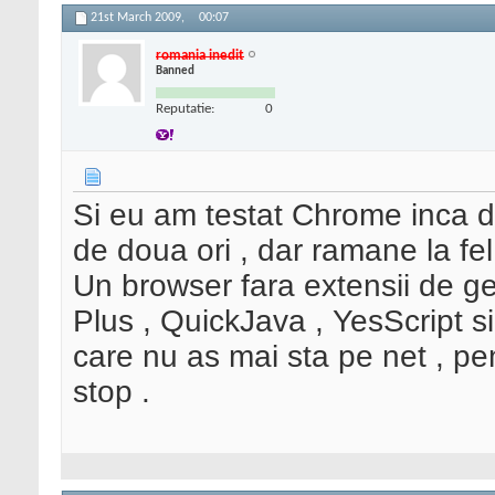
21st March 2009,
00:07
romania inedit
Banned
Reputatie:
0
Si eu am testat Chrome inca de 
de doua ori , dar ramane la fel
Un browser fara extensii de ge
Plus , QuickJava , YesScript s
care nu as mai sta pe net , p
stop .