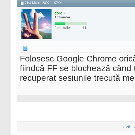
21st March 2009,
07:04
doro
Ambasador
Reputatie:
41
Folosesc Google Chrome oricâ
fiindcă FF se blochează când ţ
recuperat sesiunile trecută m
«
Ie8
|