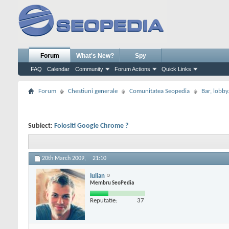
Forum
What's New?
Spy
FAQ
Calendar
Community
Forum Actions
Quick Links
Forum
Chestiuni generale
Comunitatea Seopedia
Bar, lobby.
Subiect:
Folositi Google Chrome ?
20th March 2009,
21:10
Iulian
Membru SeoPedia
Reputatie:
37