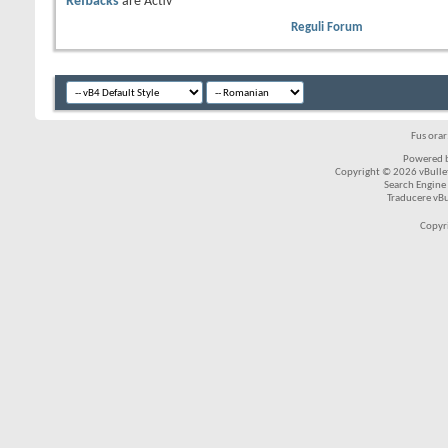
Refbacks
are
Activ
Reguli Forum
Fus ora
Powered b
Copyright © 2026 vBulleti
Search Engine
Traducere vB
Copyr