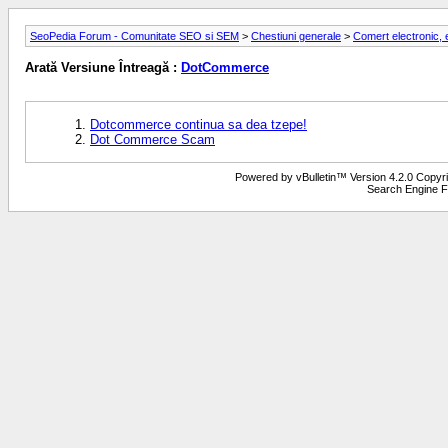
SeoPedia Forum - Comunitate SEO si SEM
>
Chestiuni generale
>
Comert electronic
Arată Versiune Întreagă :
DotCommerce
Dotcommerce continua sa dea tzepe!
Dot Commerce Scam
Powered by vBulletin™ Version 4.2.0 Copyrigh
Search Engine F