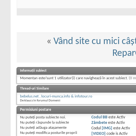
«
Vând site cu mici câș
Repar
Informații subiect
Momentan este/sunt 1 utilizator(i) care navighează în acest subiect.
(0 m
Thread-uri Similare
bebelus.net , locuri-munca.info & infotour.ro
De klaucs în forumul Domenii
Permisiuni postare
Nu puteţi
posta subiecte noi.
Codul BB
este
Activ
Nu puteţi
răspunde la subiecte
Zâmbete
este
Activ
Nu puteţi
adăuga ataşamente
Codul
[IMG]
este
Activ
Nu puteţi
modifica posturile proprii
[VIDEO]
code is
Activ