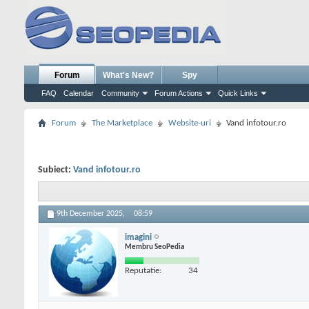
Forum
What's New?
Spy
FAQ
Calendar
Community
Forum Actions
Quick Links
Forum
The Marketplace
Website-uri
Vand infotour.ro
Subiect:
Vand infotour.ro
9th December 2025,
08:59
imagini
Membru SeoPedia
Reputatie:
34