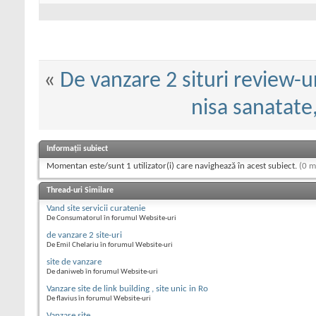
«
De vanzare 2 situri review-ur
nisa sanatate
Informații subiect
Momentan este/sunt 1 utilizator(i) care navighează în acest subiect.
(0 m
Thread-uri Similare
Vand site servicii curatenie
De Consumatorul în forumul Website-uri
de vanzare 2 site-uri
De Emil Chelariu în forumul Website-uri
site de vanzare
De daniweb în forumul Website-uri
Vanzare site de link building , site unic in Ro
De flavius în forumul Website-uri
Vanzare site