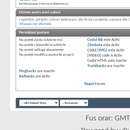
De Hetzenauer în forumul Website-uri
Etichete pentru acest subiect
copertine
,
pergole
,
rulouri exterioare
,
site firma curatenie
,
vanzare site 
Afișează nor etichetă
Permisiuni postare
Nu puteţi
posta subiecte noi.
Codul BB
este
Activ
Nu puteţi
răspunde la subiecte
Zâmbete
este
Activ
Nu puteţi
adăuga ataşamente
Codul
[IMG]
este
Activ
Nu puteţi
modifica posturile proprii
[VIDEO]
code is
Activ
Codul HTML este
Inactiv
Trackbacks
are
Inactiv
Pingbacks
are
Inactiv
Refbacks
are
Activ
Reguli Forum
Fus orar: GM