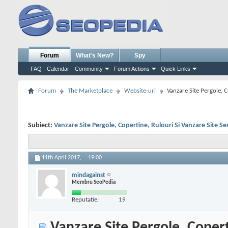
Forum
What's New?
Spy
FAQ
Calendar
Community
Forum Actions
Quick Links
Forum
The Marketplace
Website-uri
Vanzare Site Pergole, C
Subiect:
Vanzare Site Pergole, Copertine, Rulouri Si Vanzare Site Ser
11th April 2017,
19:00
mindagainst
Membru SeoPedia
Reputatie:
19
Vanzare Site Pergole, Coperti