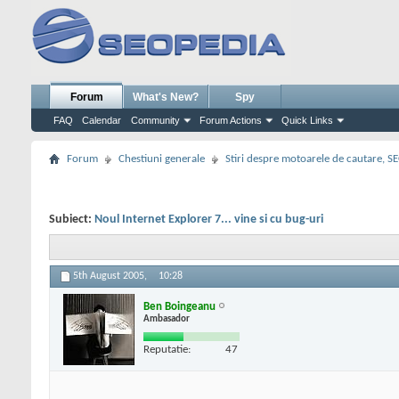
Forum
What's New?
Spy
FAQ
Calendar
Community
Forum Actions
Quick Links
Forum
Chestiuni generale
Stiri despre motoarele de cautare, S
Subiect:
Noul Internet Explorer 7... vine si cu bug-uri
5th August 2005,
10:28
Ben Boingeanu
Ambasador
Reputatie:
47