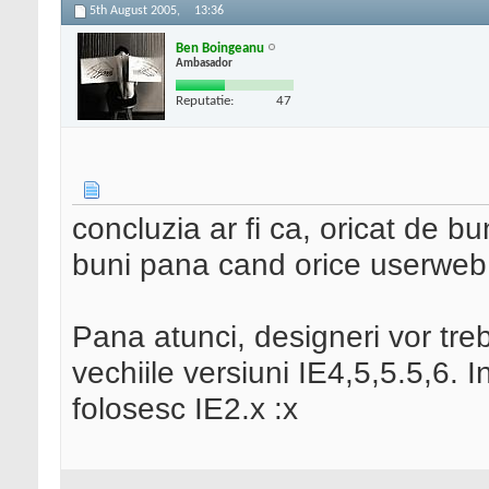
5th August 2005,
13:36
Ben Boingeanu
Ambasador
Reputatie:
47
concluzia ar fi ca, oricat de bu
buni pana cand orice userweb 
Pana atunci, designeri vor trebu
vechiile versiuni IE4,5,5.5,6. I
folosesc IE2.x :x