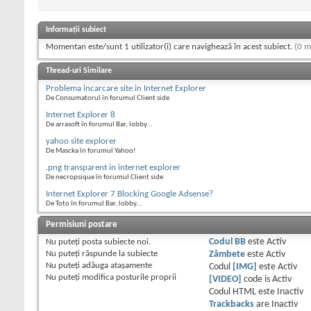
Informații subiect
Momentan este/sunt 1 utilizator(i) care navighează în acest subiect.
(0 m
Thread-uri Similare
Problema incarcare site in Internet Explorer
De Consumatorul în forumul Client side
Internet Explorer 8
De arrasoft în forumul Bar, lobby...
yahoo site explorer
De Mascka în forumul Yahoo!
.png transparent in internet explorer
De necropsique în forumul Client side
Internet Explorer 7 Blocking Google Adsense?
De Toto în forumul Bar, lobby...
Permisiuni postare
Nu puteţi
posta subiecte noi.
Codul BB
este
Activ
Nu puteţi
răspunde la subiecte
Zâmbete
este
Activ
Nu puteţi
adăuga ataşamente
Codul
[IMG]
este
Activ
Nu puteţi
modifica posturile proprii
[VIDEO]
code is
Activ
Codul HTML este
Inactiv
Trackbacks
are
Inactiv