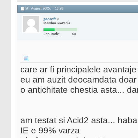
5th August 2005,
15:28
geosoft
Membru SeoPedia
Reputatie:
40
care ar fi principalele avantaje
eu am auzit deocamdata doar
o antichitate chestia asta... da
am testat si Acid2 asta... hab
IE e 99% varza