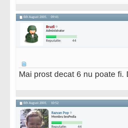
6th August 2005,
09:41
Bruzli
Administrator
Reputatie:
44
Mai prost decat 6 nu poate fi. 
6th August 2005,
10:52
Razvan Pop
Membru SeoPedia
Reputatie:
44