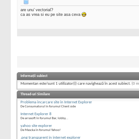
are unu' vectorial?
ca as vrea si eu pe site asa ceva
Informații subiect
Momentan este/sunt 1 utilizator(i) care navighează în acest subiect.
(0 m
Thread-uri Similare
Problema incarcare site in Internet Explorer
De Consumatorul în forumul Client side
Internet Explorer 8
De arrasoft în forumul Bar, lobby...
yahoo site explorer
De Mascka în forumul Yahoo!
.png transparent in internet explorer