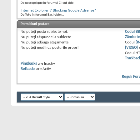
De necropsique în forumul Client side
Internet Explorer 7 Blocking Google Adsense?
De Toto în forumul Bar, lobby...
Permisiuni postare
Nu puteţi
posta subiecte noi.
Codul B
Nu puteţi
răspunde la subiecte
Zâmbet
Nu puteţi
adăuga ataşamente
Codul
[I
Nu puteţi
modifica posturile proprii
[VIDEO]
Codul H
Trackbac
Pingbacks
are
Inactiv
Refbacks
are
Activ
Reguli Fo