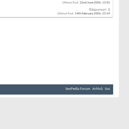
Ultimul Post:
22nd June 2006,
13:02
Răspunsuri:
1
Ultimul Post:
14th February 2006,
23:59
SeoPedia Forum
Arhivă
Sus