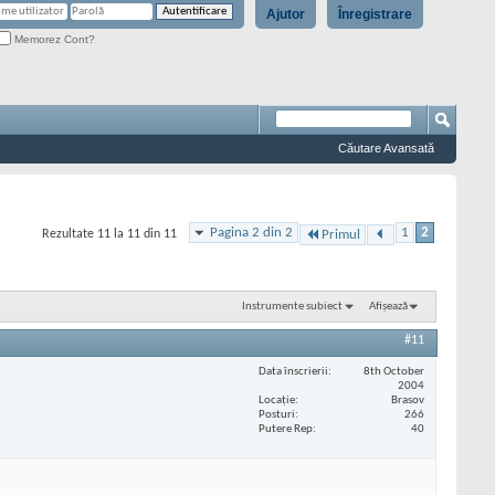
Ajutor
Înregistrare
Memorez Cont?
Căutare Avansată
Pagina 2 din 2
1
2
Rezultate 11 la 11 din 11
Primul
Instrumente subiect
Afișează
#11
Data înscrierii
8th October
2004
Locaţie
Brasov
Posturi
266
Putere Rep
40