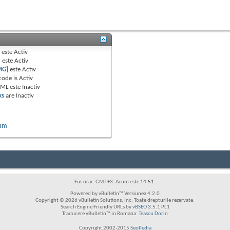
B
este
Activ
e
este
Activ
MG]
este
Activ
code is
Activ
TML este
Inactiv
ks
are
Inactiv
rum
Fus orar: GMT +3. Acum este
14:51
.
Powered by vBulletin™ Versiunea 4.2.0
Copyright © 2026 vBulletin Solutions, Inc. Toate drepturile rezervate.
Search Engine Friendly URLs by
vBSEO
3.5.1 PL1
Traducere vBulletin™ in Romana:
Teascu Dorin
Copyright 2002-2015
SeoPedia