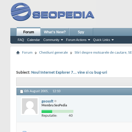
Forum
What's New?
Spy
FAQ
Calendar
Community
Forum Actions
Quick Links
Forum
Chestiuni generale
Stiri despre motoarele de cautare, S
Subiect:
Noul Internet Explorer 7... vine si cu bug-uri
6th August 2005,
12:10
geosoft
Membru SeoPedia
Reputatie:
40