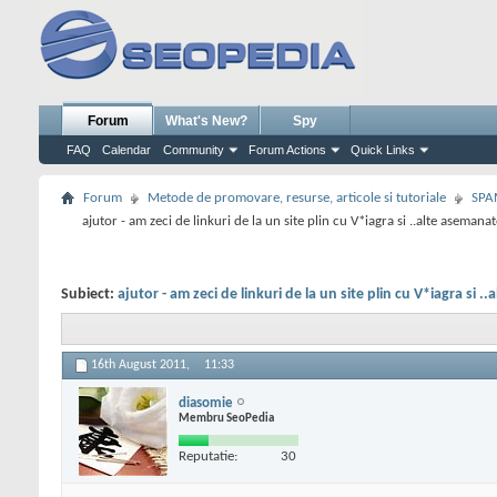
Forum
What's New?
Spy
FAQ
Calendar
Community
Forum Actions
Quick Links
Forum
Metode de promovare, resurse, articole si tutoriale
SPA
ajutor - am zeci de linkuri de la un site plin cu V*iagra si ..alte asemana
Subiect:
ajutor - am zeci de linkuri de la un site plin cu V*iagra si 
16th August 2011,
11:33
diasomie
Membru SeoPedia
Reputatie:
30