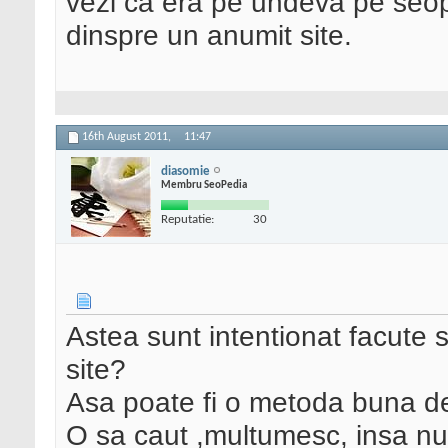
vezi ca era pe undeva pe seope
dinspre un anumit site.
16th August 2011,
11:47
diasomie
Membru SeoPedia
Reputatie:
30
Astea sunt intentionat facute 
site?
Asa poate fi o metoda buna de 
O sa caut ,multumesc, insa nu