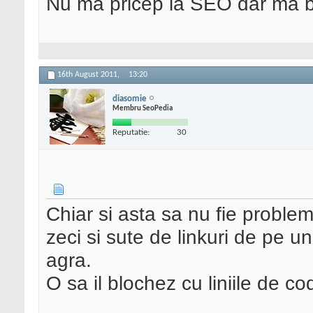
Nu ma pricep la SEO dar ma 
16th August 2011,
13:20
diasomie
Membru SeoPedia
Reputatie:
30
Chiar si asta sa nu fie proble
zeci si sute de linkuri de pe un 
agra.
O sa il blochez cu liniile de cod