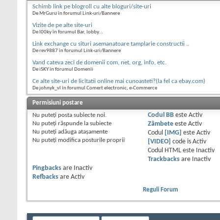
Schimb link pe blogroll cu alte bloguri/site-uri
De MrGuru în forumul Link-uri/Bannere
Vizite de pe alte site-uri
De l00ky în forumul Bar, lobby...
Link exchange cu situri asemanatoare tamplarie constructii ..
De rev9887 în forumul Link-uri/Bannere
Vand cateva zeci de domenii com, net, org, info, etc.
De iSKY în forumul Domenii
Ce alte site-uri de licitatii online mai cunoasteti?(la fel ca ebay.com)
De johnyk_vl în forumul Comert electronic, e-Commerce
Permisiuni postare
Nu puteţi
posta subiecte noi.
Codul BB
este
Activ
Nu puteţi
răspunde la subiecte
Zâmbete
este
Activ
Nu puteţi
adăuga ataşamente
Codul
[IMG]
este
Activ
Nu puteţi
modifica posturile proprii
[VIDEO]
code is
Activ
Codul HTML este
Inactiv
Trackbacks
are
Inactiv
Pingbacks
are
Inactiv
Refbacks
are
Activ
Reguli Forum