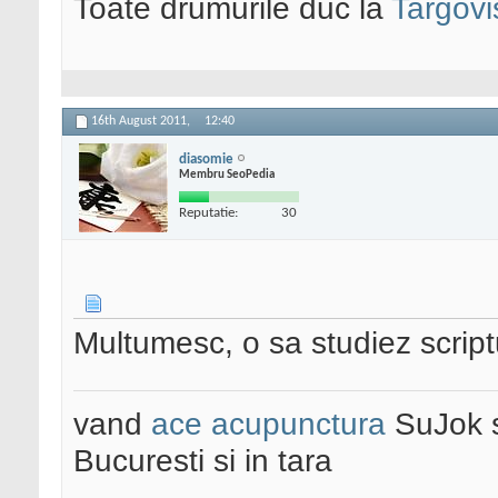
Toate drumurile duc la
Targovi
16th August 2011,
12:40
diasomie
Membru SeoPedia
Reputatie:
30
Multumesc, o sa studiez scriptul
vand
ace acupunctura
SuJok 
Bucuresti si in tara