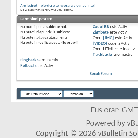
Am lesinat! (pierdere temporara a cunostintei)
De WeaselMan în forumul Bar, lobby...
Permisiuni postare
Nu puteţi
posta subiecte noi.
Codul BB
este
Activ
Nu puteţi
răspunde la subiecte
Zâmbete
este
Activ
Nu puteţi
adăuga ataşamente
Codul
[IMG]
este
Activ
Nu puteţi
modifica posturile proprii
[VIDEO]
code is
Activ
Codul HTML este
Inactiv
Trackbacks
are
Inactiv
Pingbacks
are
Inactiv
Refbacks
are
Activ
Reguli Forum
Fus orar: GM
Powered by vBu
Copyright © 2026 vBulletin Solu