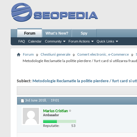
Forum
What's New?
Spy
FAQ
Calendar
Community
Forum Actions
Quick Links
Forum
Chestiuni generale
Comert electronic, e-Commerce
Metodologie Reclamatie la politie pierdere / furt card si utilizarea frau
Subiect:
Metodologie Reclamatie la politie pierdere / furt card si ut
3rd June 2018,
19:01
Marius Cristian
Ambasador
Reputatie:
53