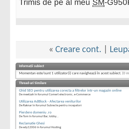
Trimis de pe al meu
SM
-G950F
«
Creare cont.
|
Leup
Informații subiect
Momentan este/sunt 1 utilizator(i) care navighează în acest subiect.
(0 m
Thread-uri Similare
Ghid SEO pentru utilizarea corecta a filtrelor intr-un magazin online
De meetzah în forumul Comert electronic, e-Commerce
Utilizarea AdBlock - Afectarea veniturilor
De Raknar în forumul Subiecte pentru incepatori
Pierdere domeniu .ro
De Tom în forumul Bar, lobby...
Reclamatie Ghesi
De edy12006 în forumul Hosting