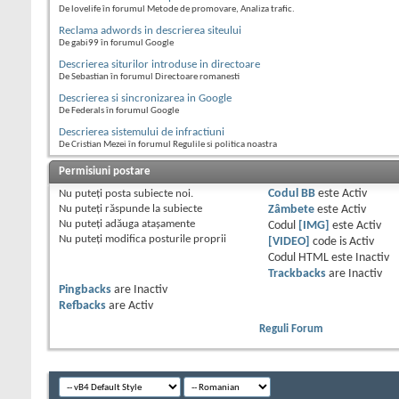
De lovelife în forumul Metode de promovare, Analiza trafic.
Reclama adwords in descrierea siteului
De gabi99 în forumul Google
Descrierea siturilor introduse in directoare
De Sebastian în forumul Directoare romanesti
Descrierea si sincronizarea in Google
De Federals în forumul Google
Descrierea sistemului de infractiuni
De Cristian Mezei în forumul Regulile si politica noastra
Permisiuni postare
Nu puteţi
posta subiecte noi.
Codul BB
este
Activ
Nu puteţi
răspunde la subiecte
Zâmbete
este
Activ
Nu puteţi
adăuga ataşamente
Codul
[IMG]
este
Activ
Nu puteţi
modifica posturile proprii
[VIDEO]
code is
Activ
Codul HTML este
Inactiv
Trackbacks
are
Inactiv
Pingbacks
are
Inactiv
Refbacks
are
Activ
Reguli Forum