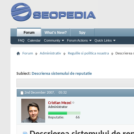
Forum
What's New?
Spy
FAQ
Calendar
Community
Forum Actions
Quick Links
Forum
Administrativ
Regulile si politica noastra
Descrierea 
Subiect:
Descrierea sistemului de reputatie
2nd December 2007,
05:32
Cristian Mezei
Administrator
Reputatie:
66