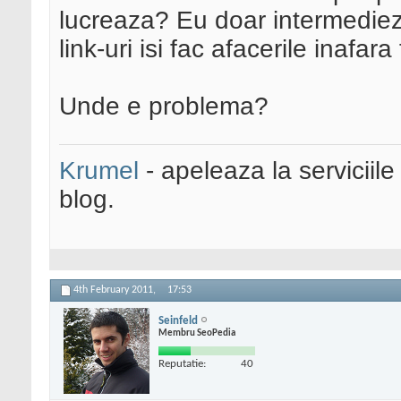
lucreaza? Eu doar intermediez l
link-uri isi fac afacerile inafara
Unde e problema?
Krumel
- apeleaza la serviciile
blog.
4th February 2011,
17:53
Seinfeld
Membru SeoPedia
Reputatie:
40