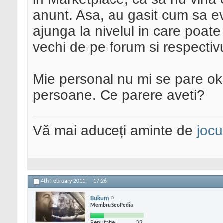
anunt. Asa, au gasit cum sa evi
ajunga la nivelul in care poat
vechi de pe forum si respectiv
Mie personal nu mi se pare ok 
persoane. Ce parere aveti?
Vă mai aduceți aminte de
jocu
4th February 2011,
17:26
Bukum
Membru SeoPedia
Reputatie:
32