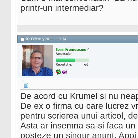
printr-un intermediar?
5th February 2011,
07:13
Sorin Frumuseanu
Ambasador
Reputatie:
66
De acord cu Krumel si nu neap
De ex o firma cu care lucrez vr
pentru scrierea unui articol, de
Asta ar insemna sa-si faca un 
posteze un singur anunt. Apoi 