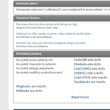
Informații subiect
Momentan este/sunt 1 utilizator(i) care navighează în acest subiect.
(0 m
Thread-uri Similare
Persoane dornice de a posta articole pe un site
De guitz în forumul Servicii web / Jobs
Adsense va oferi spatiu si pentru alte retele de publicitate
De slobodan în forumul Adsense
Atentie! Nu mai sunt permise imaginile langa reclame!
De turbo în forumul Adsense
Permisiuni postare
Nu puteţi
posta subiecte noi.
Codul BB
este
Activ
Nu puteţi
răspunde la subiecte
Zâmbete
este
Activ
Nu puteţi
adăuga ataşamente
Codul
[IMG]
este
Activ
Nu puteţi
modifica posturile proprii
[VIDEO]
code is
Activ
Codul HTML este
Inactiv
Trackbacks
are
Inactiv
Pingbacks
are
Inactiv
Refbacks
are
Activ
Reguli Forum