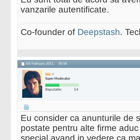
vanzarile autentificate.
Co-founder of
Deepstash
. Tec
5th February 2011,
00:56
Nic
Super Moderator
Reputatie:
54
Eu consider ca anunturile de s
postate pentru alte firme aduc
special avand in vedere ca ma