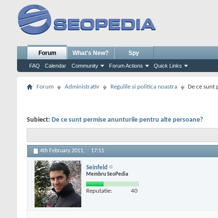
Forum
What's New?
Spy
FAQ
Calendar
Community
Forum Actions
Quick Links
Forum
Administrativ
Regulile si politica noastra
De ce sunt 
Subiect:
De ce sunt permise anunturile pentru alte persoane?
4th February 2011,
17:11
Seinfeld
Membru SeoPedia
Reputatie:
40