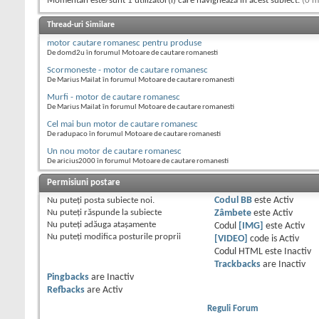
Momentan este/sunt 1 utilizator(i) care navighează în acest subiect.
(0 m
Thread-uri Similare
motor cautare romanesc pentru produse
De domd2u în forumul Motoare de cautare romanesti
Scormoneste - motor de cautare romanesc
De Marius Mailat în forumul Motoare de cautare romanesti
Murfi - motor de cautare romanesc
De Marius Mailat în forumul Motoare de cautare romanesti
Cel mai bun motor de cautare romanesc
De radupaco în forumul Motoare de cautare romanesti
Un nou motor de cautare romanesc
De aricius2000 în forumul Motoare de cautare romanesti
Permisiuni postare
Nu puteţi
posta subiecte noi.
Codul BB
este
Activ
Nu puteţi
răspunde la subiecte
Zâmbete
este
Activ
Nu puteţi
adăuga ataşamente
Codul
[IMG]
este
Activ
Nu puteţi
modifica posturile proprii
[VIDEO]
code is
Activ
Codul HTML este
Inactiv
Trackbacks
are
Inactiv
Pingbacks
are
Inactiv
Refbacks
are
Activ
Reguli Forum