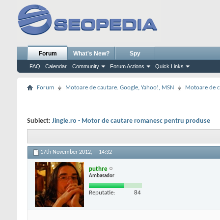
Forum
What's New?
Spy
FAQ
Calendar
Community
Forum Actions
Quick Links
Forum
Motoare de cautare. Google, Yahoo!, MSN
Motoare de c
Subiect:
Jingle.ro - Motor de cautare romanesc pentru produse
17th November 2012,
14:32
puthre
Ambasador
Reputatie:
84