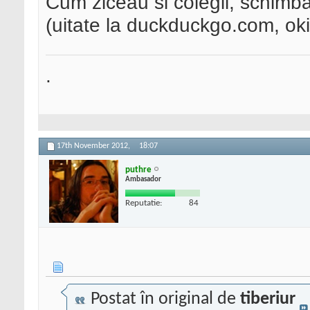
Cum ziceau si colegii, schimb
(uitate la duckduckgo.com, oki
.
17th November 2012,
18:07
puthre
Ambasador
Reputatie:
84
Postat în original de
tiberiur