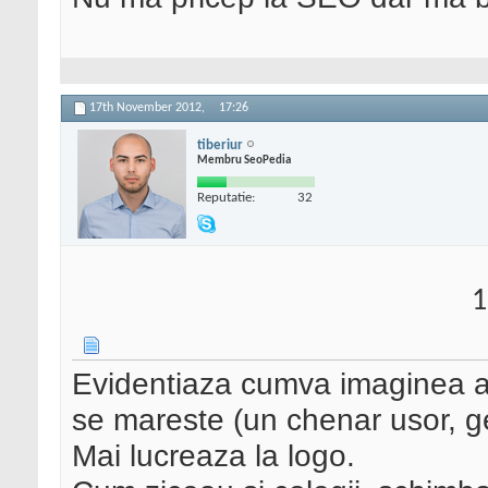
17th November 2012,
17:26
tiberiur
Membru SeoPedia
Reputatie:
32
1
Evidentiaza cumva imaginea at
se mareste (un chenar usor, g
Mai lucreaza la logo.