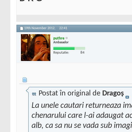
19th November 2012,
22:41
puthre
Ambasador
Reputatie:
84
Postat în original de
Dragoș
La unele cautari returneaza im
chenarului care l-ai adaugat a
alb, ca sa nu se vada sub imagi